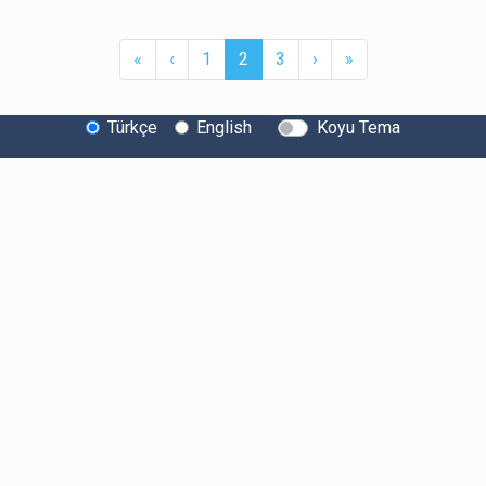
First
Previous
(current)
Next
Last
«
‹
1
2
3
›
»
Türkçe
English
Koyu Tema
Bitexen Hakkında
Bilgi Toplumu Hizmetleri
Sistem Durumu
Güvenlik
Bug Bounty
Sponsorluklarımız
İş Birliklerimiz