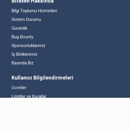
Bitexen Hakkında
Bilgi Toplumu Hizmetleri
Sistem Durumu
Güvenlik
Bug Bounty
Sponsorluklarımız
İş Birliklerimiz
Basında Biz
Kullanıcı Bilgilendirmeleri
Ücretler
Limitler ve Kurallar
Listelenen Kripto Varlıklar
Risk Beyanı
Hesap Güvenliği