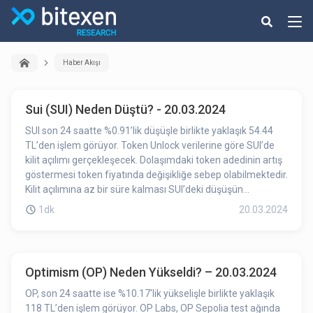
Haber Akışı
Sui (SUI) Neden Düştü? - 20.03.2024
SUI son 24 saatte %0.91’lik düşüşle birlikte yaklaşık 54.44
TL’den işlem görüyor. Token Unlock verilerine göre SUI’de
kilit açılımı gerçekleşecek. Dolaşımdaki token adedinin artış
göstermesi token fiyatında değişikliğe sebep olabilmektedir.
Kilit açılımına az bir süre kalması SUI’deki düşüşün
etkilerinden birisi olabilir.
1dk
20.03.2024
Optimism (OP) Neden Yükseldi? – 20.03.2024
OP, son 24 saatte ise %10.17'lik yükselişle birlikte yaklaşık
118 TL’den işlem görüyor. OP Labs, OP Sepolia test ağında