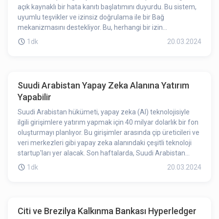
açık kaynaklı bir hata kanıtı başlatımını duyurdu. Bu sistem,
uyumlu teşvikler ve izinsiz doğrulama ile bir Bağ
mekanizmasını destekliyor. Bu, herhangi bir izin
gerektirmeden herkesin sisteme katılmasına olanak tanıyor.
1dk
20.03.2024
OP Stack'teki hata kanıtı sisteminin nihai amacı, birden
fazla kanıt elde etmek ve L2 için güvenlik komiteleri veya
çoklu imzalar gibi güvenlik unsurlarına olan bağımlılığı
sonlandırmaktır. Duyurunun OP'yi olumlu yönde etkilediğini
Suudi Arabistan Yapay Zeka Alanına Yatırım
söyleyebiliriz.
Yapabilir
Suudi Arabistan hükümeti, yapay zeka (AI) teknolojisiyle
ilgili girişimlere yatırım yapmak için 40 milyar dolarlık bir fon
oluşturmayı planlıyor. Bu girişimler arasında çip üreticileri ve
veri merkezleri gibi yapay zeka alanındaki çeşitli teknoloji
startup'ları yer alacak. Son haftalarda, Suudi Arabistan
Kamu Yatırım Fonu temsilcileri, potansiyel ortaklıklar
1dk
20.03.2024
hakkında Andreessen Horowitz (a16z) ve diğer finans
kuruluşlarıyla görüşmeler gerçekleştirdi. Ancak planlar
henüz kesinleşmediği için değişikliğe uğrayabilir.
Citi ve Brezilya Kalkınma Bankası Hyperledger