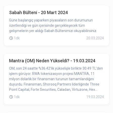
engellemesini hedeflemekteydi. FCA, 2024 ile 2025'e
yönelik stratejisinde, sabit koin ve daha geniş bir rejimin yeni
Sabah Bülteni - 20 Mart 2024
düzenlemesi için 6.2 milyon sterlin ($7.9 milyon) ve finansal
imkan sağlamayı hedefliyor.
Güne başlangıç yaparken piyasaların son durumunun
özetlendiği ve gün içerisinde gerçekleşecek tüm
gelişmelerin yer aldığı Sabah Bültenimizi okuyabilirsiniz.
1dk
20.03.2024
Mantra (OM) Neden Yükseldi? - 19.03.2024
OM, son 24 saatte %36.42'lik yükselişle birlikte 30.49 TL’den
işlem görüyor. RWA tokenizasyon projesi MANTRA, 11
milyon dolarlık bir finansman turunun tamamlandığını
duyurdu. Finansman, Shorooq Partners liderliğinde Three
Point Capital, Forte Securities, Caladan, Virtuzone, Hex
Trust, Token Bay Capital, GameFi Ventures, Mapleblock,
1dk
19.03.2024
Fuse Capital ve 280 Capital'in katılımıyla gerçekleşti.
MANTRA ayrıca MANTRA Chain teşvik test ağı Hongbai'nin
yakında başlatılacağını açıkladı. Finansal turun