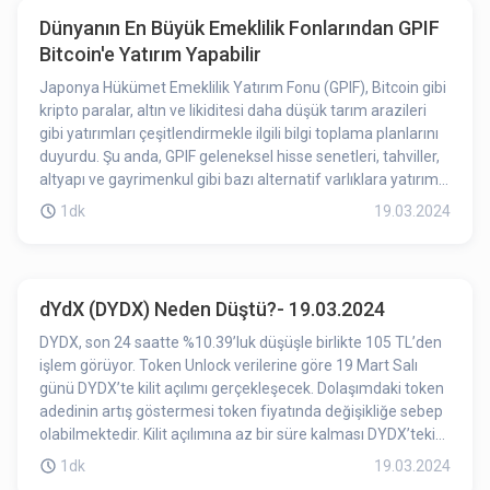
tamamlanması OM'nin fiyatını olumlu yönde etkilemiş
Dünyanın En Büyük Emeklilik Fonlarından GPIF
olabilir.
Bitcoin'e Yatırım Yapabilir
Japonya Hükümet Emeklilik Yatırım Fonu (GPIF), Bitcoin gibi
kripto paralar, altın ve likiditesi daha düşük tarım arazileri
gibi yatırımları çeşitlendirmekle ilgili bilgi toplama planlarını
duyurdu. Şu anda, GPIF geleneksel hisse senetleri, tahviller,
altyapı ve gayrimenkul gibi bazı alternatif varlıklara yatırım
yaparak yatırımlarını çeşitlendirmiştir. 2023 Aralık ayı
1dk
19.03.2024
itibarıyla, fonun yönetimindeki varlıklar yaklaşık olarak 225
trilyon JPY değerine ulaşmıştır, bu da onu dünyanın en
büyük emeklilik fonlarından biri haline getirmektedir.
dYdX (DYDX) Neden Düştü?- 19.03.2024
DYDX, son 24 saatte %10.39’luk düşüşle birlikte 105 TL’den
işlem görüyor. Token Unlock verilerine göre 19 Mart Salı
günü DYDX’te kilit açılımı gerçekleşecek. Dolaşımdaki token
adedinin artış göstermesi token fiyatında değişikliğe sebep
olabilmektedir. Kilit açılımına az bir süre kalması DYDX’teki
düşüşün etkilerinden birisi olabilir.
1dk
19.03.2024