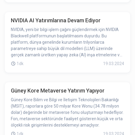
NVIDIA AI Yatırımlarına Devam Ediyor
NVIDIA, yeni bir bilgi işlem çağını güçlendirmek için NVIDIA
Blackwell platformunun başlatılmasını duyurdu. Bu
platform, dünya genelinde kurumların trilyonlarca
parametreye sahip büyük dil modelleri (LLM) üzerinde
gerçek zamanlı üretken yapay zeka (AI) inşa etmelerine ve
çalıştırmalarına olanak tanırken maliyetleri ve enerji
1dk
19.03.2024
tüketimini önceki nesle kıyasla 25 katına kadar azaltıyor.
Blackwell GPU mimarisi, veri işleme, mühendislik
simülasyonu, elektronik tasarım otomasyonu, bilgisayar
destekli ilaç tasarımı, kuantum bilgisayar ve üretken AI
Güney Kore Metaverse Yatırım Yapıyor
alanlarında çığır açacak altı devrim niteliğindeki hızlandırma
teknolojisini içeriyor.
Güney Kore Bilim ve Bilgi ve İletişim Teknolojileri Bakanlığı
(MSIT), raporlara göre 50 milyar Kore Wonu (34.78 milyon
dolar) değerinde bir metaverse fonu oluşturmayı hedefliyor.
Fon, metaverse sektöründe faaliyet gösteren küçük ve orta
ölçekli risk girişimlerini desteklemeyi amaçlıyor.
1dk
19.03.2024