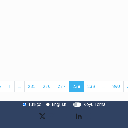
t
Previous
More
(current)
More
‹
1
…
235
236
237
238
239
…
890
Türkçe
English
Koyu Tema