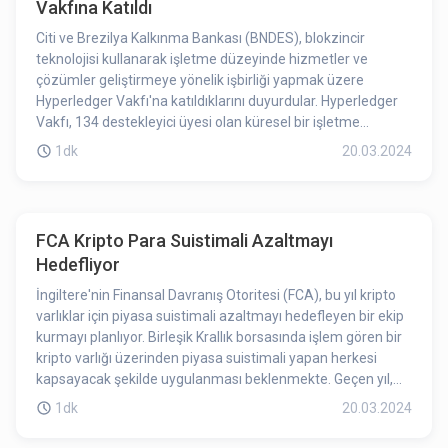
Vakfına Katıldı
Citi ve Brezilya Kalkınma Bankası (BNDES), blokzincir
teknolojisi kullanarak işletme düzeyinde hizmetler ve
çözümler geliştirmeye yönelik işbirliği yapmak üzere
Hyperledger Vakfı'na katıldıklarını duyurdular. Hyperledger
Vakfı, 134 destekleyici üyesi olan küresel bir işletme
blokzincir teknolojisi ekosistemidir. Vakfın üyeleri,
1dk
20.03.2024
Hyperledger'ın kod tabanları üzerine ürünler ve çözümler
inşa etmektedirler.
FCA Kripto Para Suistimali Azaltmayı
Hedefliyor
İngiltere'nin Finansal Davranış Otoritesi (FCA), bu yıl kripto
varlıklar için piyasa suistimali azaltmayı hedefleyen bir ekip
kurmayı planlıyor. Birleşik Krallık borsasında işlem gören bir
kripto varlığı üzerinden piyasa suistimali yapan herkesi
kapsayacak şekilde uygulanması beklenmekte. Geçen yıl,
İngiltere hükümeti, kripto varlıklar için bir piyasa suistimali
1dk
20.03.2024
içeren bir taslak yayınladı. Önerilen rejim, kripto borsalarının
piyasa suistimali davranışlarını tespit etmesini ve