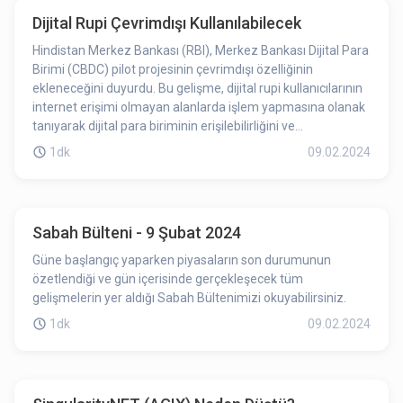
yönde etkilediğin söyleyebiliriz.
Dijital Rupi Çevrimdışı Kullanılabilecek
Hindistan Merkez Bankası (RBI), Merkez Bankası Dijital Para
Birimi (CBDC) pilot projesinin çevrimdışı özelliğinin
ekleneceğini duyurdu. Bu gelişme, dijital rupi kullanıcılarının
internet erişimi olmayan alanlarda işlem yapmasına olanak
tanıyarak dijital para biriminin erişilebilirliğini ve
kullanılabilirliğini genişletmeyi amaçlıyor. Bu adım, daha
1dk
09.02.2024
geniş bir kullanıcı kitlesine hitap etmeyi ve ülkede finansal
dahilimi teşvik etmeyi hedefliyor.
Sabah Bülteni - 9 Şubat 2024
Güne başlangıç yaparken piyasaların son durumunun
özetlendiği ve gün içerisinde gerçekleşecek tüm
gelişmelerin yer aldığı Sabah Bültenimizi okuyabilirsiniz.
1dk
09.02.2024