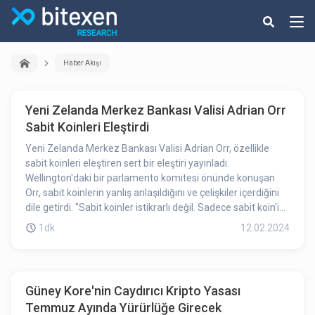
Haber Akışı
Yeni Zelanda Merkez Bankası Valisi Adrian Orr
Sabit Koinleri Eleştirdi
Yeni Zelanda Merkez Bankası Valisi Adrian Orr, özellikle
sabit koinleri eleştiren sert bir eleştiri yayınladı.
Wellington'daki bir parlamento komitesi önünde konuşan
Orr, sabit koinlerin yanlış anlaşıldığını ve çelişkiler içerdiğini
dile getirdi. "Sabit koinler istikrarlı değil. Sadece sabit koin'i
sunan kişinin bilançosu kadar iyidirler," diyerek, ihraç edenin
1dk
12.02.2024
finansal sağlığına ağır bir bağımlılığı işaret etti.
Güney Kore'nin Caydırıcı Kripto Yasası
Temmuz Ayında Yürürlüğe Girecek