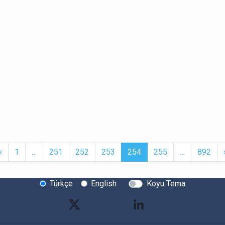
t
Previous
More
(current)
More
‹
1
…
251
252
253
254
255
…
892
Türkçe
English
Koyu Tema