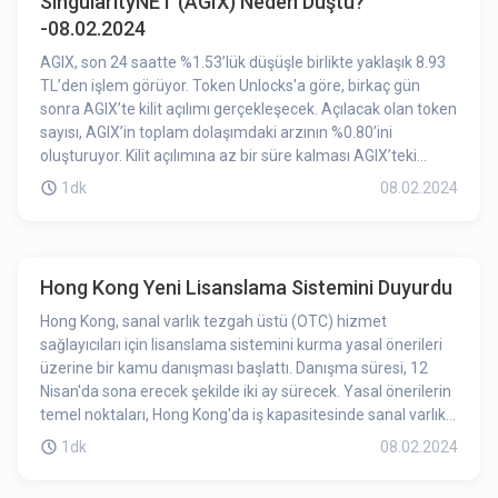
SingularityNET (AGIX) Neden Düştü?
-08.02.2024
AGIX, son 24 saatte %1.53’lük düşüşle birlikte yaklaşık 8.93
TL’den işlem görüyor. Token Unlocks'a göre, birkaç gün
sonra AGIX’te kilit açılımı gerçekleşecek. Açılacak olan token
sayısı, AGIX’in toplam dolaşımdaki arzının %0.80’ini
oluşturuyor. Kilit açılımına az bir süre kalması AGIX’teki
düşüşe etki etmiş olabilir.
1dk
08.02.2024
Hong Kong Yeni Lisanslama Sistemini Duyurdu
Hong Kong, sanal varlık tezgah üstü (OTC) hizmet
sağlayıcıları için lisanslama sistemini kurma yasal önerileri
üzerine bir kamu danışması başlattı. Danışma süresi, 12
Nisan'da sona erecek şekilde iki ay sürecek. Yasal önerilerin
temel noktaları, Hong Kong'da iş kapasitesinde sanal varlık
ve fiat para ticaret hizmeti sunan herkesin, Gümrük ve Vergi
1dk
08.02.2024
Komiseri'nden lisans başvurusu yapmasını gerektirmek.