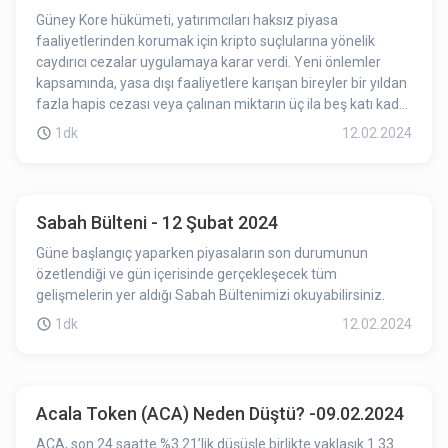
Güney Kore hükümeti, yatırımcıları haksız piyasa
faaliyetlerinden korumak için kripto suçlularına yönelik
caydırıcı cezalar uygulamaya karar verdi. Yeni önlemler
kapsamında, yasa dışı faaliyetlere karışan bireyler bir yıldan
fazla hapis cezası veya çalınan miktarın üç ila beş katı kadar
para cezasıyla karşılaşabilirler. Daha ciddi durumlarda, beş
1dk
12.02.2024
milyar won (3.8 milyon dolar) üzerinde yasa dışı kar elde
edenler ömür boyu hapis cezasına çarptırılabilir veya
çalınan miktarın iki katı kadar para cezasıyla karşı karşıya
kalabilirler.
Sabah Bülteni - 12 Şubat 2024
Güne başlangıç yaparken piyasaların son durumunun
özetlendiği ve gün içerisinde gerçekleşecek tüm
gelişmelerin yer aldığı Sabah Bültenimizi okuyabilirsiniz.
1dk
12.02.2024
Acala Token (ACA) Neden Düştü? -09.02.2024
ACA, son 24 saatte %3.21’lik düşüşle birlikte yaklaşık 1.33