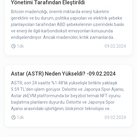
Yönetimi Tarafından Eleştirildi
Bitcoin madenciliği, önemli miktarda enerji tüketimi
gerektirir ve bu durum, politika yapıcıları ve elektrik şebeke
planlayıcıları tarafından ABD şebekelerinin üzerindeki baskı
ve enerji ile ilgili karbondioksit emisyonları konusunda
endişelendiriyor. Ancak madenciler, kritik zamanlarda
kapatılarak ve başkalarının kullanması için güç serbest
1dk
09.02.2024
bırakılarak şebeke stresini azalttıklarını savunuyor.
Astar (ASTR) Neden Yükseldi? -09.02.2024
ASTR, son 24 saatte %1.48’lik yükselişle birlikte yaklaşık
5.59 TL’den işlem görüyor. Deloitte ve Japonya Spor Ajansı,
Astar zkEVM platformunda bir beyzbol temalı NFT oyunu
başlatma planlarını duyurdu. Deloitte ve Japonya Spor
Ajansı arasındaki işbirliğinin, blokzincir teknolojisi ve
NFT'lerden yararlanarak spor endüstrisine yenilik getirmesi
1dk
09.02.2024
bekleniyor. Astar zkEVM platformu, beyzbol temalı NFT
oyununun geliştirilmesi ve yayına alınması için gerekli
altyapıyı sağlayacak. Duyurunun ASTR'nin fiyatını olumlu