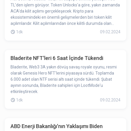
TL’den işlem görüyor. Token Unlocks'a göre, yakın zamanda
ACA'da kilit açılımı gerçekleşecek. Kripto para
ekosistemindeki en önemli gelişmelerden biri token kilit
açılımlarıdır. Kilit açılımlarından önce kilitli durumda olan
token’lar işlem göremez, alınamaz, satılamaz. Token kilit
1dk
09.02.2024
açılımıyla birlikte ilgili projenin token’ları işlem görebilir hale
gelmiş olur. Dolaşımdaki token adedinin artış göstermesi
token fiyatında değişikliğe sebep olabilmektedir. Kilit
açılımına az bir süre kalması ACA’daki düşüşe etki etmiş
Bladerite NFT'leri 6 Saat İçinde Tükendi
olabilir.
Bladerite, Web3 3A yakın dövüş savaş royale oyunu, resmi
olarak Genesis Hero NFT'lerini piyasaya sürdü. Toplamda
6.000 adet olan NTF serisi altı saat içinde tükendi. Şubat
ayının sonunda, Bladerite sahipleri için LootMode'u
etkinleştirecek.
1dk
09.02.2024
ABD Enerji Bakanlığı'nın Yaklaşımı Biden