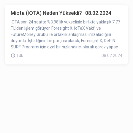
Miota (IOTA) Neden Yükseldi?- 08.02.2024
IOTA son 24 saatte %3.98'lik yükselişle birlikte yaklaşık 7.77
TL’den işlem görüyor. Foresight X, IoTeX Vakfı ve
FutureMoney Grubu ile ortaklık anlaşması imzaladığını
duyurdu. İşbirliğinin bir parçası olarak, Foresight X, DePIN
SURF Programı için özel bir hızlandırıcı olarak görev yapacak
ve planlama, tanıtım, proje seçimi, mentor ve VC ortaklarının
1dk
08.02.2024
seçimi konularında yardımcı olacak. Foresight X ayrıca,
DePIN SURF Programı ve tüm DePIN takımının gelişimini
desteklemek için Foresight ailesinden VC ve medya
kaynaklarını paylaşacak ve kullanacaktır. Ortaklık haberi
IOTA'yı olumlu yönde etkiledi diyebiliriz.