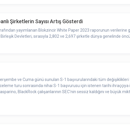
lı Şirketlerin Sayısı Artış Gösterdi
tarafından yayımlanan Blokzincir White Paper 2023 raporunun verilerine gö
Birleşik Devletleri, sırasıyla 2,802 ve 2,697 şirketle dünya genelinde önc
rşembe ve Cuma günü sunulan S-1 başvurularındaki tüm değişiklikleri
nceleme turu sonrasında nihai S-1 başvurusu için istenen tarihi ihraççıya i
asparino, BlackRock çalışanlarının SEC'nin sessiz kaldığını ve büyük m