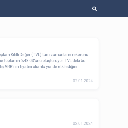
Toplam Kilitli Değer (TVL) tüm zamanların rekorunu
One toplamın %48.03'ünü oluşturuyor. TVL'deki bu
 ARB’nin fiyatını olumlu yönde etkilediğini
02.01.2024
02.01.2024