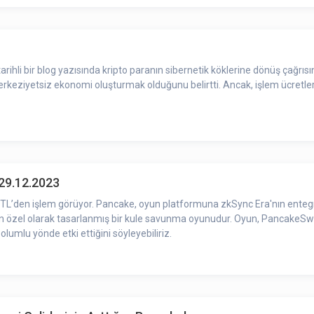
tarihli bir blog yazısında kripto paranın sibernetik köklerine dönüş çağrı
erkeziyetsiz ekonomi oluşturmak olduğunu belirtti. Ancak, işlem ücretle
29.12.2023
07 TL’den işlem görüyor. Pancake, oyun platformuna zkSync Era'nın ent
in özel olarak tasarlanmış bir kule savunma oyunudur. Oyun, PancakeSw
umlu yönde etki ettiğini söyleyebiliriz.