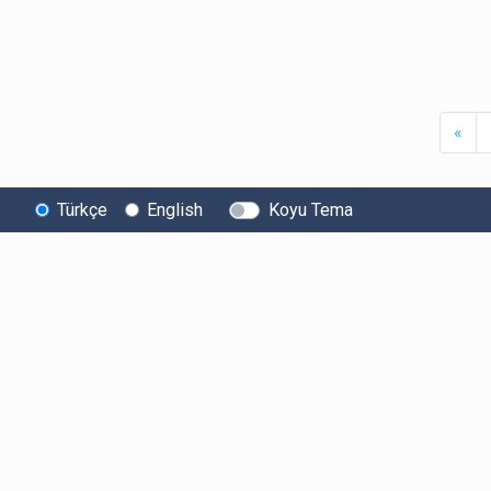
Firs
«
Türkçe
English
Koyu Tema
Bitexen
Kullanıcı
Yasal Metinl
Hakkında
Bilgilendirmeleri
Kullanıcı Sözle
Bilgi Toplumu
Ücretler
Aydınlatma Met
Hizmetleri
Limitler ve Kurallar
Açık Rıza Beyan
Sistem Durumu
Listelenen Kripto
Ticari Elektronik 
Güvenlik
Varlıklar
Onayı
Bug Bounty
Risk Beyanı