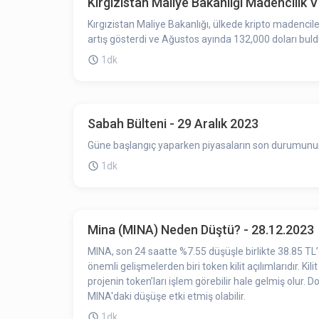
Kırgızistan Maliye Bakanlığı Madencilik Ve
Kırgızistan Maliye Bakanlığı, ülkede kripto madenciler
artış gösterdi ve Ağustos ayında 132,000 doları buldu.
1dk
Sabah Bülteni - 29 Aralık 2023
Güne başlangıç yaparken piyasaların son durumunun ö
1dk
Mina (MINA) Neden Düştü? - 28.12.2023
MINA, son 24 saatte %7.55 düşüşle birlikte 38.85 TL’
önemli gelişmelerden biri token kilit açılımlarıdır. Kil
projenin token’ları işlem görebilir hale gelmiş olur. 
MINA'daki düşüşe etki etmiş olabilir.
1dk