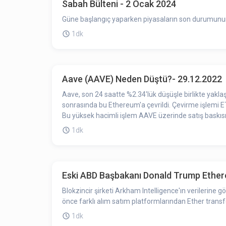
Sabah Bülteni - 2 Ocak 2024
Güne başlangıç yaparken piyasaların son durumunun ö
1dk
Aave (AAVE) Neden Düştü?- 29.12.2022
Aave, son 24 saatte %2.34'lük düşüşle birlikte yakla
sonrasında bu Ethereum'a çevrildi. Çevirme işlemi E
Bu yüksek hacimli işlem AAVE üzerinde satış baskısı 
1dk
Eski ABD Başbakanı Donald Trump Ethere
Blokzincir şirketi Arkham Intelligence'ın verilerine
önce farklı alım satım platformlarından Ether transfe
1dk