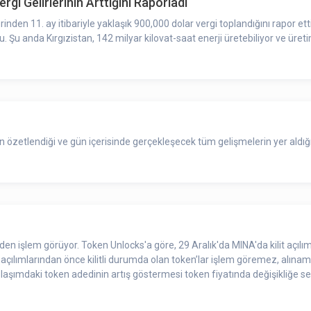
rgi Gelirlerinin Arttığını Raporladı
inden 11. ay itibariyle yaklaşık 900,000 dolar vergi toplandığını rapor etti
 Şu anda Kırgızistan, 142 milyar kilovat-saat enerji üretebiliyor ve üreti
zetlendiği ve gün içerisinde gerçekleşecek tüm gelişmelerin yer aldığı 
den işlem görüyor. Token Unlocks'a göre, 29 Aralık'da MINA'da kilit açıl
it açılımlarından önce kilitli durumda olan token’lar işlem göremez, alınamaz,
Dolaşımdaki token adedinin artış göstermesi token fiyatında değişikliğe se