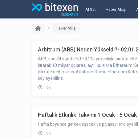
Al Sat
Haber Akışı
Haber Akışı
Arbitrum (ARB) Neden Yükseldi?- 02.01.
ARB, son 24 saatte %17.41’lık yükselişle birlikte 55
kırarak 10 milyar dolara ulaştı. Şu anda Ethereum K
dikkate değer artış, Arbitrum One'ın Ethereum Katma
söyleyebiliriz.
1dk
Haftalık Etkinlik Takvimi 1 Ocak - 5 Ocak
Hafta boyunca gerçekleşecek ve piyasayı etkileyebile
1dk