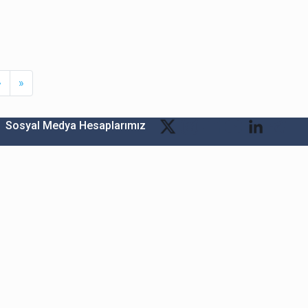
Next
Last
›
»
Sosyal Medya Hesaplarımız
Bitexen Kripto Varlık Alım Satım Platformu
A. Ş.
Merkez: Maslak Mah. Taşyoncası Sk. Maslak 1453
Sitesi 1F Blok No: G1 İç Kapi No: 111 Sarıyer / İstanbul
Şube: Reşitpaşa Mahallesi Katar Cad. Arı 6 Sit. Enerji
Teknokenti Apt.No:2/49/208 Sarıyer İstanbul