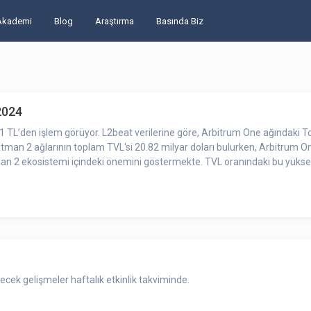
Akademi
Blog
Araştırma
Basında Biz
2024
.61 TL’den işlem görüyor. L2beat verilerine göre, Arbitrum One ağındaki 
atman 2 ağlarının toplam TVL'si 20.82 milyar doları bulurken, Arbitrum 
n 2 ekosistemi içindeki önemini göstermekte. TVL oranındaki bu yükseliş
cek gelişmeler haftalık etkinlik takviminde.