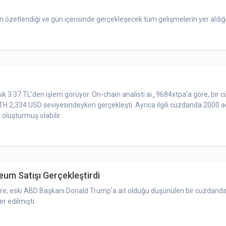
zetlendiği ve gün içerisinde gerçekleşecek tüm gelişmelerin yer aldığı 
şık 3.37 TL’den işlem görüyor. On-chain analisti ai_9684xtpa'a göre, bir
TH 2,334 USD seviyesindeyken gerçekleşti. Ayrıca ilgili cüzdanda 2000 a
oluşturmuş olabilir.
um Satışı Gerçekleştirdi
 göre, eski ABD Başkanı Donald Trump'a ait olduğu düşünülen bir cüzdandan
r edilmişti.