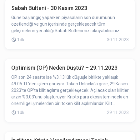
Sabah Bülteni - 30 Kasım 2023
Güne başlangıç yaparken piyasaların son durumunun
özetlendiği ve gün içerisinde gerçekleşecek tüm
gelişmelerin yer aldığı Sabah Bültenimizi okuyabilirsiniz.
1dk
30.11.2023
Optimism (OP) Neden Düştü? – 29.11.2023
OP, son 24 saatte ise %3.13'lük düşüşle birlikte yaklaşık
49.05 TL’den işlem görüyor. Token Unlocks'a göre, 29 Kasım
2023’te OP’ta kilit açılımı gerçekleşecek. Açılacak olan kilitler
arzın %3.03’ünü oluşturuyor. Kripto para ekosistemindeki en
önemli gelişmelerden biri token kilit açılımlarıdır. Kilit
açılımlarından önce kilitli durumda olan token’lar işlem
1dk
29.11.2023
göremez, alınamaz, satılamaz. Token kilit açılımıyla birlikte
ilgili projenin token’ları işlem görebilir hale gelmiş olur.
Dolaşımdaki token adedinin artış göstermesi token
fiyatında değişikliğe sebep olabilmektedir. Kilit açılımına az