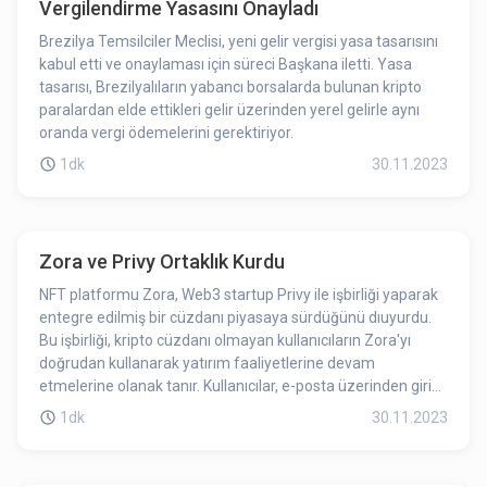
Vergilendirme Yasasını Onayladı
Brezilya Temsilciler Meclisi, yeni gelir vergisi yasa tasarısını
kabul etti ve onaylaması için süreci Başkana iletti. Yasa
tasarısı, Brezilyalıların yabancı borsalarda bulunan kripto
paralardan elde ettikleri gelir üzerinden yerel gelirle aynı
oranda vergi ödemelerini gerektiriyor.
1dk
30.11.2023
Zora ve Privy Ortaklık Kurdu
NFT platformu Zora, Web3 startup Privy ile işbirliği yaparak
entegre edilmiş bir cüzdanı piyasaya sürdüğünü dıuyurdu.
Bu işbirliği, kripto cüzdanı olmayan kullanıcıların Zora'yı
doğrudan kullanarak yatırım faaliyetlerine devam
etmelerine olanak tanır. Kullanıcılar, e-posta üzerinden giriş
yapabilir, sanat eserlerini yükleyebilir ve bunları doğrudan
1dk
30.11.2023
platform üzerinden ücretsiz olarak yayınlayabilirler.