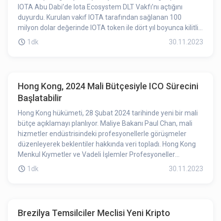
IOTA Abu Dabi’de Iota Ecosystem DLT Vakfı’nı açtığını
duyurdu. Kurulan vakıf IOTA tarafından sağlanan 100
milyon dolar değerinde IOTA token ile dört yıl boyunca kilitli
olarak finanse edilecek. IOTA, Abu Dhabi'nin
1dk
30.11.2023
düzenleyicilerinden onay alan birkaç kripto ile ilgili firma
arasında yer alıyor. İlgili duyuru IOTA’daki yükselişe sebep
olmuş olabilir.
Hong Kong, 2024 Mali Bütçesiyle ICO Sürecini
Başlatabilir
Hong Kong hükümeti, 28 Şubat 2024 tarihinde yeni bir mali
bütçe açıklamayı planlıyor. Maliye Bakanı Paul Chan, mali
hizmetler endüstrisindeki profesyonellerle görüşmeler
düzenleyerek beklentiler hakkında veri topladı. Hong Kong
Menkul Kıymetler ve Vadeli İşlemler Profesyoneller
Birliği'nin resmi web sitesinde yayınlanan veriye göre, 2024-
1dk
30.11.2023
25 mali bütçeyle ilgili görüşlerini yayımlayarak bir başlangıç
koin teklifi (ICO) mekanizmasının düşünülmesi önerildi.
Brezilya Temsilciler Meclisi Yeni Kripto