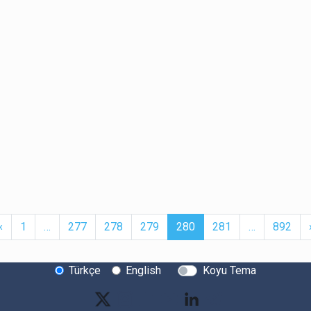
t
Previous
More
(current)
More
‹
1
…
277
278
279
280
281
…
892
Türkçe
English
Koyu Tema