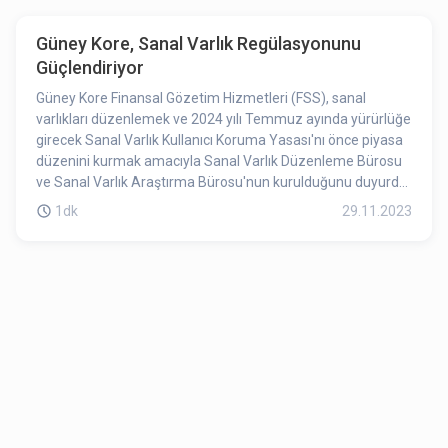
etkinliği, endüstri profesyonelleri arasında networking ve
işbirliği fırsatı sunacak, gelecek nesil ZK ürünlerinin halka
Güney Kore, Sanal Varlık Regülasyonunu
tanıtımı ise şirketin sıfır bilgi kanıt teknolojisindeki en son
Güçlendiriyor
gelişmelerini sergileyecek. Nailwal’ın yaptığı açıklama bir
beklenti oluşturmuş olabilir. Etkinliklerin yaklaşması ve ürün
Güney Kore Finansal Gözetim Hizmetleri (FSS), sanal
lansman haberi MATIC’in fiyatına olumlu etki ettiğini
varlıkları düzenlemek ve 2024 yılı Temmuz ayında yürürlüğe
belirtebiliriz.
girecek Sanal Varlık Kullanıcı Koruma Yasası'nı önce piyasa
düzenini kurmak amacıyla Sanal Varlık Düzenleme Bürosu
ve Sanal Varlık Araştırma Bürosu'nun kurulduğunu duyurdu.
Sanal Varlık Düzenleme Bürosu, sanal varlık işletmecilerini
1dk
29.11.2023
denetleme, piyasa izleme ve sistem iyileştirmeyi
hedeflemekte. Ayrıca, sanal varlıklar için bir düzenleme
sistemi oluşturmayı ve piyasayı dengelemeyi
planlamaktadır.