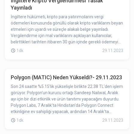
İngiltere Kripto Vergilendirmesi Taslak
bir süre kalması OP’taki düşüşe etki etmiş olabilir.
Yayınladı
İngiltere hükümeti, kripto para yatırımcılarını vergi
ödemeleri konusunda gönüllü olarak kripto varlıklarını beyan
etmeleri için uyardı ve süreçle alakalı belge yayınladı.
Vergilendirme için mal varlıklarını açıklayan kullanıcılar,
belirttikleri tarihten itibaren 30 gün içinde gerekli ödemeyi
yapabilirler. Belirtilen süre içerisinde ödeme
1dk
29.11.2023
gerçekleştirilmezse, İngiltere Maliye ve Gümrük İdaresi
(HMRC) fonları geri almak için önlemler alacak ve kullanıcılar
cezaya tabii tutacak.
Polygon (MATIC) Neden Yükseldi?- 29.11.2023
Son 24 saatte %5.15’lik yükselişle birlikte 22.38 TL’den işlem
görüyor. Polygon'un kurucu ortağı Sandeep Nailwal, Aralık
ayı için bir dizi etkinlik ve ürün tanıtımı yapacağını duyurdu.
Polygon Labs, 7 Aralık'ta Hindistan'da Polygon Connect
etkinliğine ev sahipliği yapacak, ardından 14 Aralık'ta
gelecek nesil ZK ürünlerini halka tanıtacak. Ayrıca, şirket 20
1dk
29.11.2023
Aralık'ta RWA ve kurumsal benimsemeye yönelik ürünleri
piyasaya sürmeyi planlıyor. Yaklaşan Polygon Connect