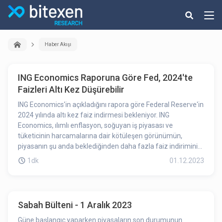
Haber Akışı
ING Economics Raporuna Göre Fed, 2024'te
Faizleri Altı Kez Düşürebilir
ING Economics'in açıkladığını rapora göre Federal Reserve'in
2024 yılında altı kez faiz indirmesi bekleniyor. ING
Economics, ılımlı enflasyon, soğuyan iş piyasası ve
tüketicinin harcamalarına dair kötüleşen görünümün,
piyasanın şu anda beklediğinden daha fazla faiz indirimini
gerektireceğini öngörüyor. ING Economics'in baş ekonomisti
1dk
01.12.2023
James Knightley, Fed'in önümüzdeki yılın ikinci çeyreğinde
faiz indirme yoluna gireceğini, toplamda 150 baz puanlık altı
25 baz puanlık faiz indirimi gerçekleştireceğini ve faiz
indirimlerinin 2025'e kadar en az dört kez 25 baz puanlık
Sabah Bülteni - 1 Aralık 2023
devam edeceğini öngörüyor.
Güne başlangıç yaparken piyasaların son durumunun