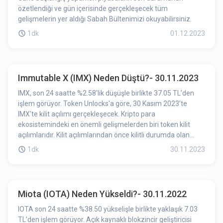
özetlendiği ve gün içerisinde gerçekleşecek tüm
gelişmelerin yer aldığı Sabah Bültenimizi okuyabilirsiniz.
1dk
01.12.2023
Immutable X (IMX) Neden Düştü?- 30.11.2023
IMX, son 24 saatte %2.58'lik düşüşle birlikte 37.05 TL’den
işlem görüyor. Token Unlocks'a göre, 30 Kasım 2023’te
IMX’te kilit açılımı gerçekleşecek. Kripto para
ekosistemindeki en önemli gelişmelerden biri token kilit
açılımlarıdır. Kilit açılımlarından önce kilitli durumda olan
token’lar işlem göremez, alınamaz, satılamaz. Token kilit
1dk
30.11.2023
açılımıyla birlikte ilgili projenin token’ları işlem görebilir hale
gelmiş olur. Dolaşımdaki token adedinin artış göstermesi
token fiyatında değişikliğe sebep olabilmektedir. Kilit
açılımına az bir süre kalması IMX’de ki düşüşe etki etmiş
Miota (IOTA) Neden Yükseldi?- 30.11.2022
olabilir.
IOTA son 24 saatte %38.50 yükselişle birlikte yaklaşık 7.03
TL’den işlem görüyor. Açık kaynaklı blokzincir geliştiricisi