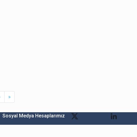
Next
Last
›
»
Sosyal Medya Hesaplarımız