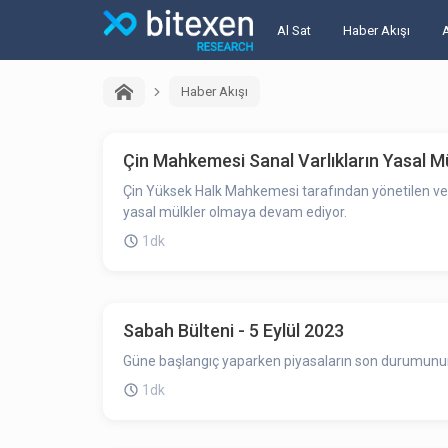
Al Sat
Haber Akışı
Haber Akışı
Çin Mahkemesi Sanal Varlıkların Yasal M
Çin Yüksek Halk Mahkemesi tarafından yönetilen ve ya
yasal mülkler olmaya devam ediyor.
1dk
Sabah Bülteni - 5 Eylül 2023
Güne başlangıç yaparken piyasaların son durumunun ö
1dk