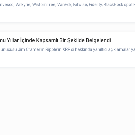
esco, Valkyrie, WistomTree, VanEck, Bitwise, Fidelity, BlackRock spot Bi
 Yıllar İçinde Kapsamlı Bir Şekilde Belgelendi
ucusu Jim Cramer'ın Ripple'ın XRP'si hakkında yanıltıcı açıklamalar ya