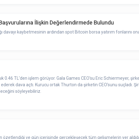
 Başvurularına İlişkin Değerlendirmede Bulundu
ığı davayı kaybetmesinin ardından spot Bitcoin borsa yatırım fonlarını on
şık 0.46 TL’den işlem görüyor. Gala Games CEO'su Eric Schiermeyer, şirk
 ederek dava açtı. Kurucu ortak Thurton da şirketin CEO’sunu suçladı. Şir
ceğini söyleyebiliriz.
zetlendiği ve gün içerisinde gerçekleşecek tüm gelişmelerin yer aldığı 