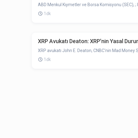
ABD Menkul Kıymetler ve Borsa Komisyonu (SEC), ; Inv
1dk
XRP Avukatı Deaton: XRP'nin Yasal Durumu
XRP avukatı John E. Deaton, CNBC'nin Mad Money Sun
1dk