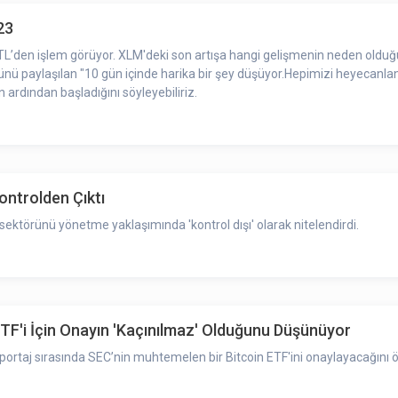
23
8 TL’den işlem görüyor. XLM'deki son artışa hangi gelişmenin neden olduğ
nü paylaşılan "10 gün içinde harika bir şey düşüyor.Hepimizi heyecanlan
 ardından başladığını söyleyebiliriz.
ontrolden Çıktı
sektörünü yönetme yaklaşımında 'kontrol dışı' olarak nitelendirdi.
ETF'i İçin Onayın 'Kaçınılmaz' Olduğunu Düşünüyor
öportaj sırasında SEC’nin muhtemelen bir Bitcoin ETF'ini onaylayacağını 