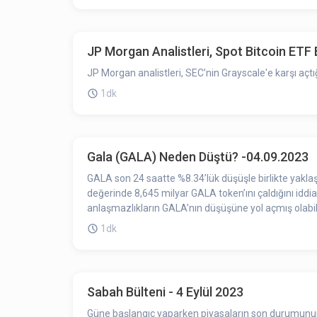
JP Morgan Analistleri, Spot Bitcoin ETF
JP Morgan analistleri, SEC’nin Grayscale'e karşı açt
1dk
Gala (GALA) Neden Düştü? -04.09.2023
GALA son 24 saatte %8.34’lük düşüşle birlikte yakla
değerinde 8,645 milyar GALA token’ını çaldığını iddia
anlaşmazlıkların GALA’nın düşüşüne yol açmış olabile
1dk
Sabah Bülteni - 4 Eylül 2023
Güne başlangıç yaparken piyasaların son durumunun ö