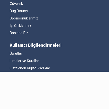
Güvenlik
Bug Bounty
Sponsorluklarımız
İş Birliklerimiz
Basında Biz
Kullanıcı Bilgilendirmeleri
Ücretler
Limitler ve Kurallar
Listelenen Kripto Varlıklar
Risk Beyanı
Hesap Güvenliği
Likidite Sağlayıcı Bilgilendirmesi
Acil Durum Tedbirleri ve İletişim
MKK Hakkında Bilgilendirme