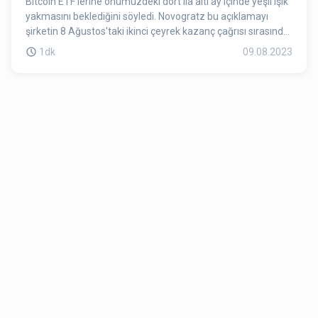
Bitcoin ETF'lerine önümüzdeki dört ila altı ay içinde yeşil ışık
yakmasını beklediğini söyledi. Novogratz bu açıklamayı
şirketin 8 Ağustos'taki ikinci çeyrek kazanç çağrısı sırasında
yaptı.
1dk
09.08.2023