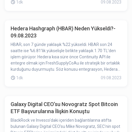
1dk
09.08.2023
Hedera Hashgraph (HBAR) Neden Yükseldi?-
09.08.2023
HBAR, son 7 günde yaklaşık %22 yükseldi. HBAR son 24
saatte ise %6.81’lik yükselişle birlikte yaklaşık 1.70 TL’den
işlem görüyor. Hedera kısa süre önce Continuity API ile
entegre olmak için FreshSupplyCoAu ile stratejik bir ortaklık
kurduğunu duyurmuştu. Söz konusu entegrasyon, Hedera
kullanıcılarının Mastercard Ödeme Geçidi Hizmetlerine
1dk
09.08.2023
(MPGS) erişmesine imkan tanıyor. Bu gelişmenin HBAR’ın
yükselişinde etkili olmuş olabileceğini söyleyebiliriz.
Galaxy Digital CEO’su Novogratz Spot Bitcoin
ETF Başvurularına İlişkin Konuştu
BlackRock ve Invesco'daki içeriden bağlantılarına atıfta
bulunan Galaxy Digital CEO'su Mike Novogratz, SEC'nin spot