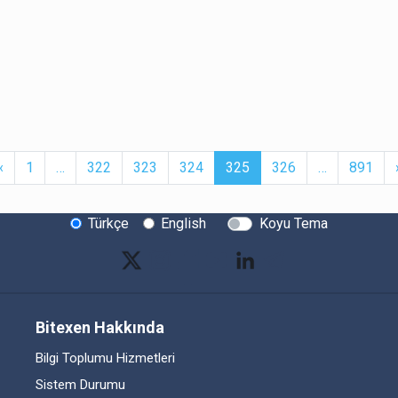
t
Previous
More
(current)
More
‹
1
…
322
323
324
325
326
…
891
Türkçe
English
Koyu Tema
Bitexen Hakkında
Bilgi Toplumu Hizmetleri
Sistem Durumu