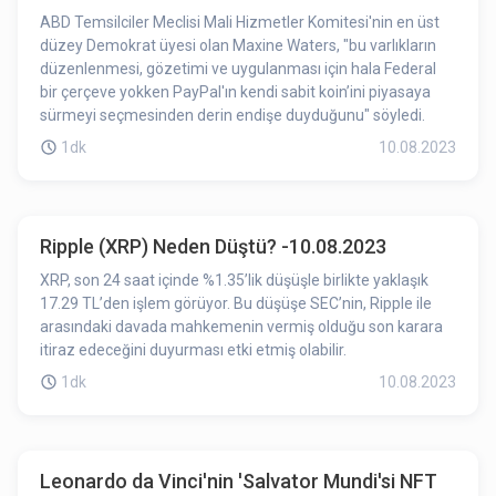
ABD Temsilciler Meclisi Mali Hizmetler Komitesi'nin en üst
düzey Demokrat üyesi olan Maxine Waters, "bu varlıkların
düzenlenmesi, gözetimi ve uygulanması için hala Federal
bir çerçeve yokken PayPal'ın kendi sabit koin’ini piyasaya
sürmeyi seçmesinden derin endişe duyduğunu" söyledi.
1dk
10.08.2023
Ripple (XRP) Neden Düştü? -10.08.2023
XRP, son 24 saat içinde %1.35’lik düşüşle birlikte yaklaşık
17.29 TL’den işlem görüyor. Bu düşüşe SEC’nin, Ripple ile
arasındaki davada mahkemenin vermiş olduğu son karara
itiraz edeceğini duyurması etki etmiş olabilir.
1dk
10.08.2023
Leonardo da Vinci'nin 'Salvator Mundi'si NFT