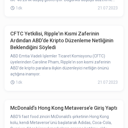
hareketi olarak görebiliriz.
1dk
21.07.2023
CFTC Yetkilisi, Ripple'ın Kısmi Zaferinin
Ardından ABD’de Kripto Düzenleme Netliğinin
Beklendiğini Söyledi
ABD Emtia Vadeli İşlemler Ticaret Komisyonu (CFTC)
üyelerinden Caroline Pham, Ripple'ın son kısmi zaferinin
ABD'de kripto paralara ilişkin düzenleyici netliğin önünü
açtığına inanıyor.
1dk
21.07.2023
McDonald’s Hong Kong Metaverse’e Giriş Yaptı
ABD'li fast food zinciri McDonald's şirketinin Hong Kong
kolu, kendi Metaverse'ünü başlatarak Adidas, Coca-Cola,