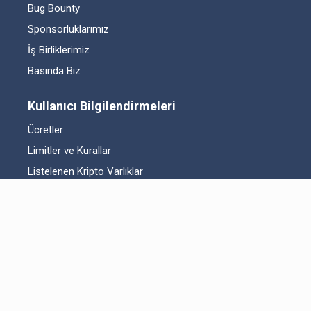
Bug Bounty
Sponsorluklarımız
İş Birliklerimiz
Basında Biz
Kullanıcı Bilgilendirmeleri
Ücretler
Limitler ve Kurallar
Listelenen Kripto Varlıklar
Risk Beyanı
Hesap Güvenliği
Likidite Sağlayıcı Bilgilendirmesi
Acil Durum Tedbirleri ve İletişim
MKK Hakkında Bilgilendirme
Fikri Mülkiyet Hakları