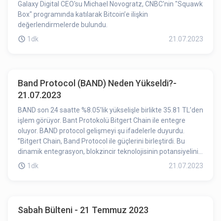
Galaxy Digital CEO'su Michael Novogratz, CNBC'nin "Squawk
Box" programında katılarak Bitcoin’e ilişkin
değerlendirmelerde bulundu.
1dk
21.07.2023
Band Protocol (BAND) Neden Yükseldi?-
21.07.2023
BAND son 24 saatte %8.05’lik yükselişle birlikte 35.81 TL’den
işlem görüyor. Bant Protokolü Bitgert Chain ile entegre
oluyor. BAND protocol gelişmeyi şu ifadelerle duyurdu.
”Bitgert Chain, Band Protocol ile güçlerini birleştirdi. Bu
dinamik entegrasyon, blokzincir teknolojisinin potansiyelini
Band Protocol'ün güvenli, gerçek dünya verilerinin gücüyle
1dk
21.07.2023
birleştirerek yeni fırsatlara ve olasılıklara kapı açıyor…” Bu
gelişme BAND’ın yükselişinin nedenlerinden birisi olabilir.
Sabah Bülteni - 21 Temmuz 2023