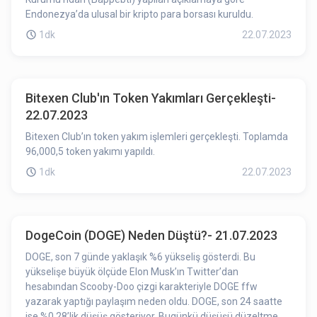
Endonezya’da ulusal bir kripto para borsası kuruldu.
1dk
22.07.2023
Bitexen Club'ın Token Yakımları Gerçekleşti-
22.07.2023
Bitexen Club’ın token yakım işlemleri gerçekleşti. Toplamda
96,000,5 token yakımı yapıldı.
1dk
22.07.2023
DogeCoin (DOGE) Neden Düştü?- 21.07.2023
DOGE, son 7 günde yaklaşık %6 yükseliş gösterdi. Bu
yükselişe büyük ölçüde Elon Musk’ın Twitter’dan
hesabından Scooby-Doo çizgi karakteriyle DOGE ffw
yazarak yaptığı paylaşım neden oldu. DOGE, son 24 saatte
ise %0.28’lik düşüş gösteriyor. Bugünkü düşüşü düzeltme