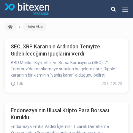
Haber Akışı
SEC, XRP Kararının Ardından Temyize
Gidebileceğinin İpuçlarını Verdi
ABD Menkul Kıymetler ve Borsa Komisyonu (SEC), 21
Temmuz'da mahkemeye sunulan belgelere göre, Ripple
kararının bir kısmının "yanlış karar" olduğunu belirtti.
1dk
23.07.2023
Endonezya’nın Ulusal Kripto Para Borsası
Kuruldu
Endonezya Emtia Vadeli İşlemler Ticareti Denetleme
Kurumu'ndan (Bappebti) yapılan açıklamaya göre