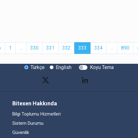
t
Previous
More
(current)
More
‹
1
…
330
331
332
333
334
…
890
Türkçe
English
Koyu Tema
Bitexen Hakkında
Bilgi Toplumu Hizmetleri
Sistem Durumu
Güvenlik