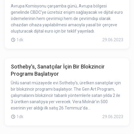
Avrupa Komisyonu çarşamba günü, Avrupa bölgesi
genelinde CBDC’ye ücretsiz erişim sağlayacak ve dijital euro
ödemelerinin hem çevrimiçi hem de çevrimdışı olarak
cihazdan cihaza yapılabilmesi amacıyla yasal bir çerçeve
oluşturacak dijital euro için bir teklif yayınladı.
1dk
29.06.2023
Sotheby's, Sanatçılar İçin Bir Blokzincir
Programı Başlatıyor
Ünlü sanat müzayede evi Sotheby’s, üretken sanatçılar için
bir blokzincir programı başlatıyor. The Gen Art Program,
çalışmalarını blokzincir tabanlı yöntemlerle satan yılda 2 ile
3 üretken sanatçıya yer verecek. Vera Molnár’ın 500
eserinin yer aldığı ilk satış 26 Temmuz’da
gerçekleştirilecektir. 99 yaşında olan Molnár, 1960’lardan
1dk
29.06.2023
beri algoritmalar ve üretken çalışmalar üzerinde deneyler
yapıyor.