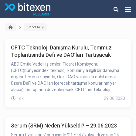
Haber Akışı
CFTC Teknoloji Danışma Kurulu, Temmuz
Toplantısında Defi ve DAO’ları Tartışacak
ABD Emtia Vadeli İşlemleri Ticaret Komisyonu
(CFTC)bünyesindeki teknoloji konularıyla ilgili bir danışma
organı Temmuz ayında, Ooki DAO vakası da dahil olmak
üzere DeFi ve DAO'ları içerecek tartışma konularının yer
alacağı bir toplantı düzenleyecek. CFTC'nin Teknoloji
Danışma Komitesi, 18 Temmuz'da Washington DC genel
1dk
29.06.2023
merkezinde toplanmayı planlıyor.
Serum (SRM) Neden Yükseldi? – 29.06.2023
Serum fiyatı son 7 gün içinde %179,47 yükseldi ve son 24