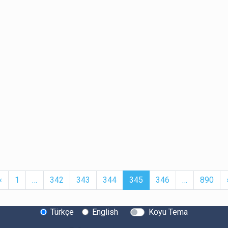
t
Previous
More
(current)
More
‹
1
…
342
343
344
345
346
…
890
Türkçe
English
Koyu Tema