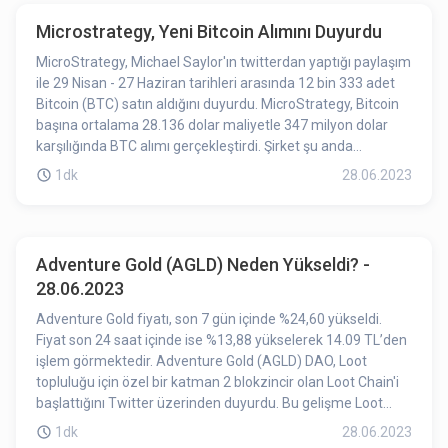
Microstrategy, Yeni Bitcoin Alımını Duyurdu
MicroStrategy, Michael Saylor'ın twitterdan yaptığı paylaşım
ile 29 Nisan - 27 Haziran tarihleri arasında 12 bin 333 adet
Bitcoin (BTC) satın aldığını duyurdu. MicroStrategy, Bitcoin
başına ortalama 28.136 dolar maliyetle 347 milyon dolar
karşılığında BTC alımı gerçekleştirdi. Şirket şu anda
toplamda 152.333 Bitcoin’e sahip ve Bitcoin başına
1dk
28.06.2023
ortalama 29.668 USD maliyeti bulunuyor.
Adventure Gold (AGLD) Neden Yükseldi? -
28.06.2023
Adventure Gold fiyatı, son 7 gün içinde %24,60 yükseldi.
Fiyat son 24 saat içinde ise %13,88 yükselerek 14.09 TL’den
işlem görmektedir. Adventure Gold (AGLD) DAO, Loot
topluluğu için özel bir katman 2 blokzincir olan Loot Chain'i
başlattığını Twitter üzerinden duyurdu. Bu gelişme Loot
topluluğunu birleştirmek ve Lootverse'i canlandırmak için
1dk
28.06.2023
önemli bir adım olarak nitelendirilmektedir. Ayrıca topluluk