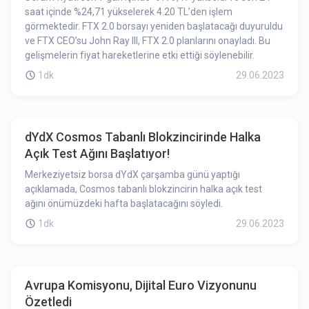
saat içinde %24,71 yükselerek 4.20 TL’den işlem
görmektedir. FTX 2.0 borsayı yeniden başlatacağı duyuruldu
ve FTX CEO’su John Ray III, FTX 2.0 planlarını onayladı. Bu
gelişmelerin fiyat hareketlerine etki ettiği söylenebilir.
1dk
29.06.2023
dYdX Cosmos Tabanlı Blokzincirinde Halka
Açık Test Ağını Başlatıyor!
Merkeziyetsiz borsa dYdX çarşamba günü yaptığı
açıklamada, Cosmos tabanlı blokzincirin halka açık test
ağını önümüzdeki hafta başlatacağını söyledi.
1dk
29.06.2023
Avrupa Komisyonu, Dijital Euro Vizyonunu
Özetledi