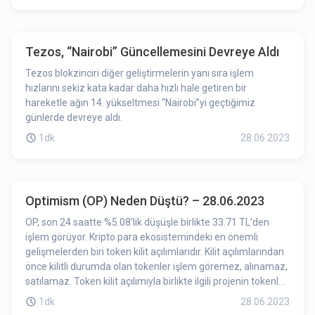
için önemli gelişmelerden biridir ve AGLD fiyat hareketinin
yukarı yönlü hareket etmesine katkı sağlamış olabilir.
Tezos, “Nairobi” Güncellemesini Devreye Aldı
Tezos blokzinciri diğer geliştirmelerin yanı sıra işlem
hızlarını sekiz kata kadar daha hızlı hale getiren bir
hareketle ağın 14. yükseltmesi “Nairobi”yi geçtiğimiz
günlerde devreye aldı.
1dk
28.06.2023
Optimism (OP) Neden Düştü? – 28.06.2023
OP, son 24 saatte %5.08’lik düşüşle birlikte 33.71 TL’den
işlem görüyor. Kripto para ekosistemindeki en önemli
gelişmelerden biri token kilit açılımlarıdır. Kilit açılımlarından
önce kilitli durumda olan tokenler işlem göremez, alınamaz,
satılamaz. Token kilit açılımıyla birlikte ilgili projenin tokenleri
işlem görebilir hale gelmiş olur.
1dk
28.06.2023