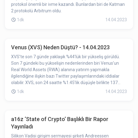
protokol önemli bir ivme kazandı. Bunlardan biri de Katman
2 protokolü Arbitrum oldu.
1dk
14.04.2023
Venus (XVS) Neden Düştü? - 14.04.2023
XVS’te son 7 günde yaklaşık %44’lük bir yükseliş görüldü.
Son 7 gündeki bu yükselişin nedenlerinden biri Venus’un
Real World Assets (RWA) alanına yatırım yapmakla
ilgilendiğine ilişkin bazı Twitter paylaşımlarındaki iddialar
olabilir. XVS, son 24 saatte %1.45’lik düşüşle birlikte 137
TL’den işlem görüyor. Bu düşüşü XVS’nin yükselişi
1dk
14.04.2023
akabindeki düzeltme hareketi olarak görebiliriz.
a16z ‘State of Crypto’ Başlıklı Bir Rapor
Yayınladı
Silikon Vadisi girişim sermayesi şirketi Andreessen