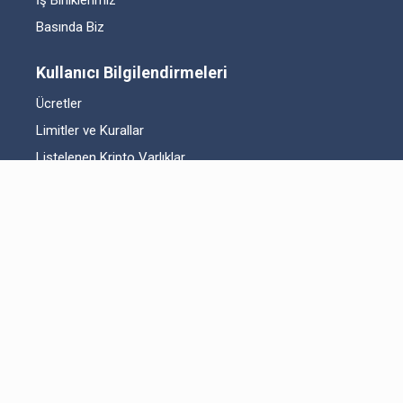
İş Birliklerimiz
Basında Biz
Kullanıcı Bilgilendirmeleri
Ücretler
Limitler ve Kurallar
Listelenen Kripto Varlıklar
Risk Beyanı
Hesap Güvenliği
Likidite Sağlayıcı Bilgilendirmesi
Acil Durum Tedbirleri ve İletişim
MKK Hakkında Bilgilendirme
Fikri Mülkiyet Hakları
Yasal Metinler
Bitexen UP Hakkında
Kullanıcı Sözleşmesi