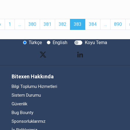
t
Previous
More
(current)
More
‹
1
…
380
381
382
383
384
…
890
Türkçe
English
Koyu Tema
Bitexen Hakkında
Bilgi Toplumu Hizmetleri
Sistem Durumu
Güvenlik
Bug Bounty
Sponsorluklarımız