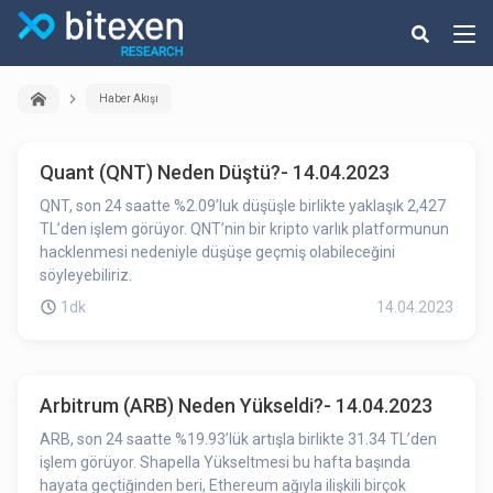
Haber Akışı
Quant (QNT) Neden Düştü?- 14.04.2023
QNT, son 24 saatte %2.09’luk düşüşle birlikte yaklaşık 2,427
TL’den işlem görüyor. QNT’nin bir kripto varlık platformunun
hacklenmesi nedeniyle düşüşe geçmiş olabileceğini
söyleyebiliriz.
1dk
14.04.2023
Arbitrum (ARB) Neden Yükseldi?- 14.04.2023
ARB, son 24 saatte %19.93’lük artışla birlikte 31.34 TL’den
işlem görüyor. Shapella Yükseltmesi bu hafta başında
hayata geçtiğinden beri, Ethereum ağıyla ilişkili birçok