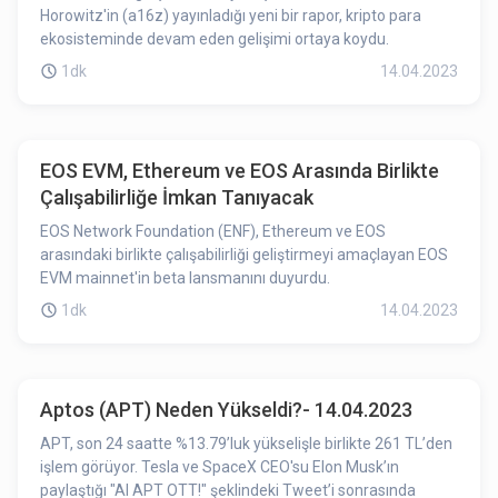
Horowitz'in (a16z) yayınladığı yeni bir rapor, kripto para
ekosisteminde devam eden gelişimi ortaya koydu.
1dk
14.04.2023
EOS EVM, Ethereum ve EOS Arasında Birlikte
Çalışabilirliğe İmkan Tanıyacak
EOS Network Foundation (ENF), Ethereum ve EOS
arasındaki birlikte çalışabilirliği geliştirmeyi amaçlayan EOS
EVM mainnet'in beta lansmanını duyurdu.
1dk
14.04.2023
Aptos (APT) Neden Yükseldi?- 14.04.2023
APT, son 24 saatte %13.79’luk yükselişle birlikte 261 TL’den
işlem görüyor. Tesla ve SpaceX CEO'su Elon Musk’ın
paylaştığı "AI APT OTT!" şeklindeki Tweet’i sonrasında