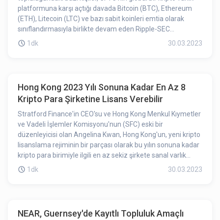
platformuna karşı açtığı davada Bitcoin (BTC), Ethereum
(ETH), Litecoin (LTC) ve bazı sabit koinleri emtia olarak
sınıflandırmasıyla birlikte devam eden Ripple-SEC
davasında, SEC tarafından iddia edildiği gibi XRP’nin de bir
1dk
30.03.2023
menkul kıymet değil emtia olduğu dolayısıyla yasal
mücadelenin kazanılabileceğine ilişkin beklenti içine girdi.
Hong Kong 2023 Yılı Sonuna Kadar En Az 8
Kripto Para Şirketine Lisans Verebilir
Stratford Finance'in CEO'su ve Hong Kong Menkul Kıymetler
ve Vadeli İşlemler Komisyonu'nun (SFC) eski bir
düzenleyicisi olan Angelina Kwan, Hong Kong'un, yeni kripto
lisanslama rejiminin bir parçası olarak bu yılın sonuna kadar
kripto para birimiyle ilgili en az sekiz şirkete sanal varlık
ticareti lisansı verebileceğini söyledi.
1dk
30.03.2023
NEAR, Guernsey'de Kayıtlı Topluluk Amaçlı