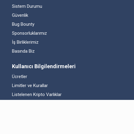
Sistem Durumu
Güvenlik
Bug Bounty
Sponsorluklarımız
İş Birliklerimiz
Basında Biz
Kullanıcı Bilgilendirmeleri
Ücretler
Limitler ve Kurallar
Listelenen Kripto Varlıklar
Risk Beyanı
Hesap Güvenliği
Likidite Sağlayıcı Bilgilendirmesi
Acil Durum Tedbirleri ve İletişim