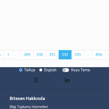
t
Previous
More
(current)
More
‹
1
…
389
390
391
392
393
…
890
Türkçe
English
Koyu Tema
Bitexen Hakkında
Bilgi Toplumu Hizmetleri