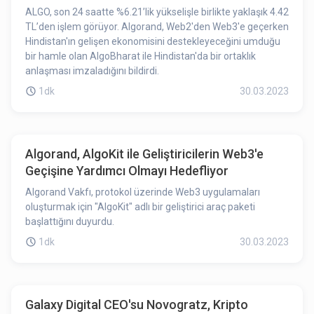
ALGO, son 24 saatte %6.21’lik yükselişle birlikte yaklaşık 4.42
TL’den işlem görüyor. Algorand, Web2'den Web3'e geçerken
Hindistan'ın gelişen ekonomisini destekleyeceğini umduğu
bir hamle olan AlgoBharat ile Hindistan'da bir ortaklık
anlaşması imzaladığını bildirdi.
1dk
30.03.2023
Algorand, AlgoKit ile Geliştiricilerin Web3'e
Geçişine Yardımcı Olmayı Hedefliyor
Algorand Vakfı, protokol üzerinde Web3 uygulamaları
oluşturmak için "AlgoKit" adlı bir geliştirici araç paketi
başlattığını duyurdu.
1dk
30.03.2023
Galaxy Digital CEO'su Novogratz, Kripto