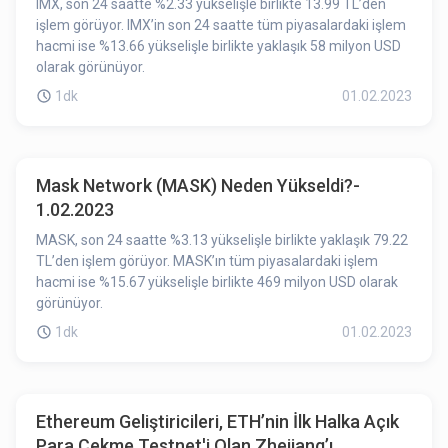
IMX, son 24 saatte %2.33 yükselişle birlikte 13.99 TL’den
işlem görüyor. IMX’in son 24 saatte tüm piyasalardaki işlem
hacmi ise %13.66 yükselişle birlikte yaklaşık 58 milyon USD
olarak görünüyor.
1dk
01.02.2023
Mask Network (MASK) Neden Yükseldi?-
1.02.2023
MASK, son 24 saatte %3.13 yükselişle birlikte yaklaşık 79.22
TL’den işlem görüyor. MASK’ın tüm piyasalardaki işlem
hacmi ise %15.67 yükselişle birlikte 469 milyon USD olarak
görünüyor.
1dk
01.02.2023
Ethereum Geliştiricileri, ETH’nin İlk Halka Açık
Para Çekme Testnet'i Olan Zhejiang’ı