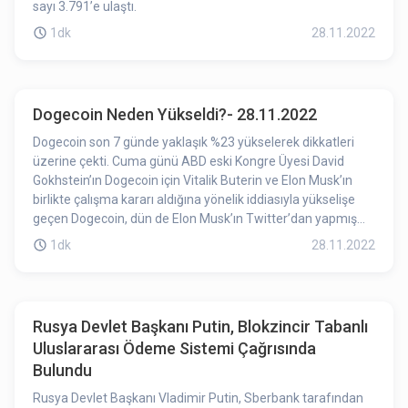
sayı 3.791’e ulaştı.
1dk
28.11.2022
Dogecoin Neden Yükseldi?- 28.11.2022
Dogecoin son 7 günde yaklaşık %23 yükselerek dikkatleri
üzerine çekti. Cuma günü ABD eski Kongre Üyesi David
Gokhstein’ın Dogecoin için Vitalik Buterin ve Elon Musk’ın
birlikte çalışma kararı aldığına yönelik iddiasıyla yükselişe
geçen Dogecoin, dün de Elon Musk’ın Twitter’dan yapmış
olduğu paylaşımlarla tekrar yukarı yönlü harekete geçti.
1dk
28.11.2022
Rusya Devlet Başkanı Putin, Blokzincir Tabanlı
Uluslararası Ödeme Sistemi Çağrısında
Bulundu
Rusya Devlet Başkanı Vladimir Putin, Sberbank tarafından