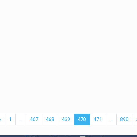
t
Previous
More
(current)
More
‹
1
…
467
468
469
470
471
…
890