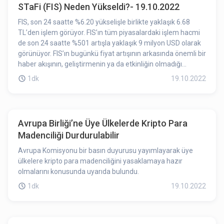
STaFi (FIS) Neden Yükseldi?- 19.10.2022
FIS, son 24 saatte %6.20 yükselişle birlikte yaklaşık 6.68
TL’den işlem görüyor. FIS’ın tüm piyasalardaki işlem hacmi
de son 24 saatte %501 artışla yaklaşık 9 milyon USD olarak
görünüyor. FIS’ın bugünkü fiyat artışının arkasında önemli bir
haber akışının, geliştirmenin ya da etkinliğin olmadığı
görülüyor. Bu yükselişe teknik analiz kaynaklı faktörler etki
1dk
19.10.2022
etmiş olabilir.
Avrupa Birliği’ne Üye Ülkelerde Kripto Para
Madenciliği Durdurulabilir
Avrupa Komisyonu bir basın duyurusu yayımlayarak üye
ülkelere kripto para madenciliğini yasaklamaya hazır
olmalarını konusunda uyarıda bulundu.
1dk
19.10.2022