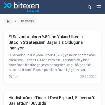
Haber Akışı
El Salvadorluların %80'ine Yakını Ülkenin
Bitcoin Stratejisinin Başarısız Olduğuna
İnanıyor
El Salvador'un dünyada Bitcoin'i (BTC) yasal bir ödeme aracı
olarak kabul eden ilk ülke olmasının üzerinden bir yıldan
biraz fazla bir süre geçmesine rağmen, çoğu bölge sakini
arasında ülkenin Bitcoin politikası fazla ilgi görmüyor.
1dk
20.10.2022
Hindistan’ın e-Ticaret Devi Flipkart, Flipverse’ü
Başlattığını Duyurdu