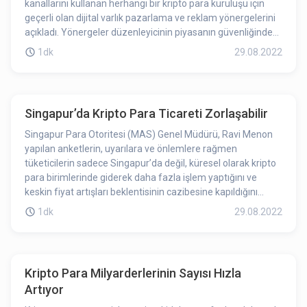
kanallarını kullanan herhangi bir kripto para kuruluşu için
geçerli olan dijital varlık pazarlama ve reklam yönergelerini
açıkladı. Yönergeler düzenleyicinin piyasanın güvenliğinden
ödün vermeden ekonomik fırsatlar getiren yasal bir çerçeve
1dk
29.08.2022
sağlama misyonunu yansıtma amacı gütmektedir.
Singapur’da Kripto Para Ticareti Zorlaşabilir
Singapur Para Otoritesi (MAS) Genel Müdürü, Ravi Menon
yapılan anketlerin, uyarılara ve önlemlere rağmen
tüketicilerin sadece Singapur’da değil, küresel olarak kripto
para birimlerinde giderek daha fazla işlem yaptığını ve
keskin fiyat artışları beklentisinin cazibesine kapıldığını
gösterdiğini söyledi.
1dk
29.08.2022
Kripto Para Milyarderlerinin Sayısı Hızla
Artıyor