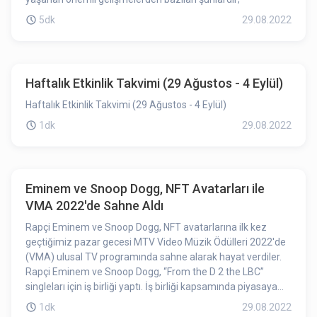
5dk
29.08.2022
Haftalık Etkinlik Takvimi (29 Ağustos - 4 Eylül)
Haftalık Etkinlik Takvimi (29 Ağustos - 4 Eylül)
1dk
29.08.2022
Eminem ve Snoop Dogg, NFT Avatarları ile
VMA 2022'de Sahne Aldı
Rapçi Eminem ve Snoop Dogg, NFT avatarlarına ilk kez
geçtiğimiz pazar gecesi MTV Video Müzik Ödülleri 2022'de
(VMA) ulusal TV programında sahne alarak hayat verdiler.
Rapçi Eminem ve Snoop Dogg, “From the D 2 the LBC”
singleları için iş birliği yaptı. İş birliği kapsamında piyasaya
sürülen şarkı sahnede canlı olarak seslendirildi. Müzik
1dk
29.08.2022
videosu ise Bored Ape Yacht Club'dan NFT avatarlarıyla