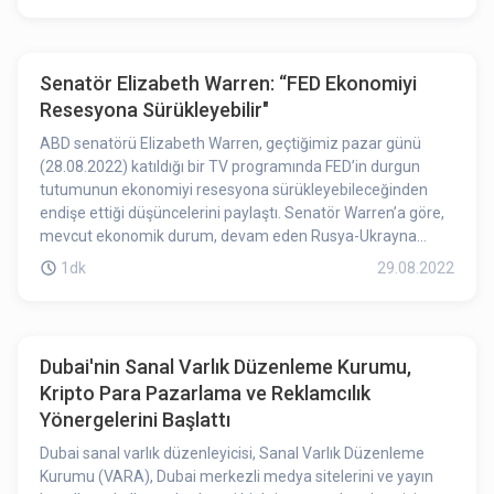
başladı. Ayrıca müzik videosu Yuga Labs'in yakında çıkacak
olan oyunu “Otherside”ın oyun hikayesinden kesitler ve
temalar içermektedir.
Senatör Elizabeth Warren: “FED Ekonomiyi
Resesyona Sürükleyebilir"
ABD senatörü Elizabeth Warren, geçtiğimiz pazar günü
(28.08.2022) katıldığı bir TV programında FED’in durgun
tutumunun ekonomiyi resesyona sürükleyebileceğinden
endişe ettiği düşüncelerini paylaştı. Senatör Warren’a göre,
mevcut ekonomik durum, devam eden Rusya-Ukrayna
çatışmasının neden olduğu ve faiz artırımlarıyla
1dk
29.08.2022
karşılanamayan tedarik zinciri aksaklıklarından
kaynaklanıyor.
Dubai'nin Sanal Varlık Düzenleme Kurumu,
Kripto Para Pazarlama ve Reklamcılık
Yönergelerini Başlattı
Dubai sanal varlık düzenleyicisi, Sanal Varlık Düzenleme
Kurumu (VARA), Dubai merkezli medya sitelerini ve yayın