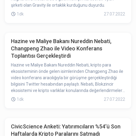
şirketi olan Gravity ile ortaklık kurduğunu duyurdu.
1dk
27.07.2022
Hazine ve Maliye Bakanı Nureddin Nebati,
Changpeng Zhao ile Video Konferans
Toplantısı Gerçekleştirdi
Hazine ve Maliye Bakanı Nureddin Nebati, kripto para
ekosisteminin önde gelen isimlerinden Changpeng Zhao ile
video konferans aracılığıyla bir görüşme gerçekleştirdiği
bilgisini Twitter hesabından paylaştı. Nebati, Blokzincir
ekosistemi ve kripto varlıklar konularında değerlendirmeler
yaptıklarını bildirdi. Görüşmeye dair detaylı bilgi henüz
1dk
27.07.2022
verilmedi.
CivicScience Anketi: Yatırımcıların %54’ü Son
Haftalarda Kripto Paralarını Satmadı