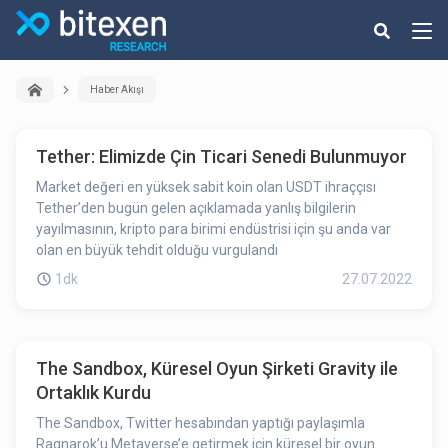
Haber Akışı
Tether: Elimizde Çin Ticari Senedi Bulunmuyor
Market değeri en yüksek sabit koin olan USDT ihraççısı
Tether’den bugün gelen açıklamada yanlış bilgilerin
yayılmasının, kripto para birimi endüstrisi için şu anda var
olan en büyük tehdit olduğu vurgulandı
1dk
27.07.2022
The Sandbox, Küresel Oyun Şirketi Gravity ile
Ortaklık Kurdu
The Sandbox, Twitter hesabından yaptığı paylaşımla
Ragnarok’u Metaverse’e getirmek için küresel bir oyun