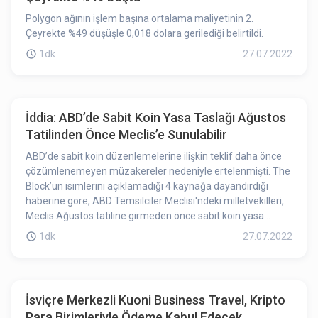
Polygon ağının işlem başına ortalama maliyetinin 2.
Çeyrekte %49 düşüşle 0,018 dolara gerilediği belirtildi.
1dk
27.07.2022
İddia: ABD’de Sabit Koin Yasa Taslağı Ağustos
Tatilinden Önce Meclis’e Sunulabilir
ABD’de sabit koin düzenlemelerine ilişkin teklif daha önce
çözümlenemeyen müzakereler nedeniyle ertelenmişti. The
Block’un isimlerini açıklamadığı 4 kaynağa dayandırdığı
haberine göre, ABD Temsilciler Meclisi'ndeki milletvekilleri,
Meclis Ağustos tatiline girmeden önce sabit koin yasa
taslağı sunabilir.
1dk
27.07.2022
İsviçre Merkezli Kuoni Business Travel, Kripto
Para Birimleriyle Ödeme Kabul Edecek