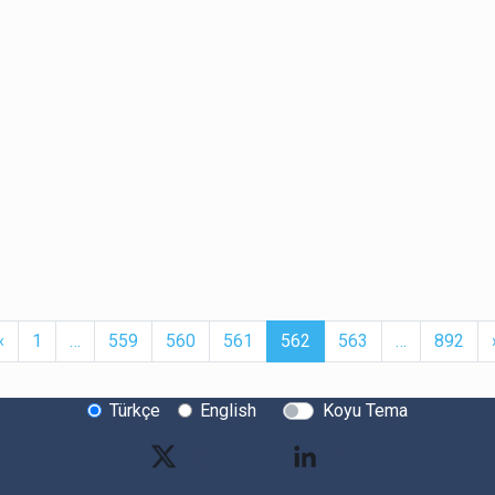
t
Previous
More
(current)
More
‹
1
…
559
560
561
562
563
…
892
Türkçe
English
Koyu Tema