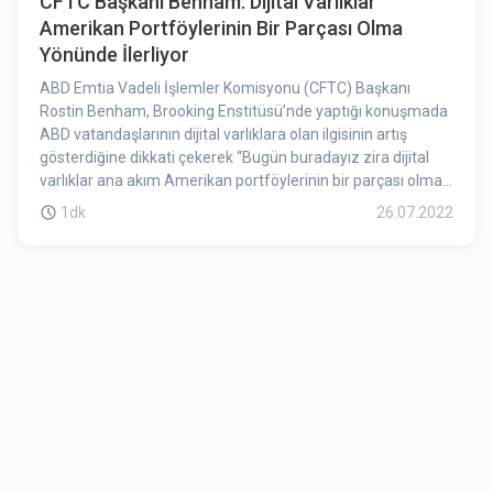
CFTC Başkanı Benham: Dijital Varlıklar
Amerikan Portföylerinin Bir Parçası Olma
Yönünde İlerliyor
ABD Emtia Vadeli İşlemler Komisyonu (CFTC) Başkanı
Rostin Benham, Brooking Enstitüsü’nde yaptığı konuşmada
ABD vatandaşlarının dijital varlıklara olan ilgisinin artış
gösterdiğine dikkati çekerek “Bugün buradayız zira dijital
varlıklar ana akım Amerikan portföylerinin bir parçası olma
yolunda ilerliyor; anketler ve kamuoyu yoklamaları her beş
1dk
26.07.2022
yetişkinden birinin kripto para birimine yatırım yaptığını veya
başka bir şekilde kullandığını gösteriyor." dedi.