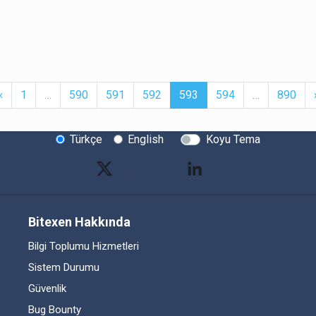
t
Previous
More
(current)
More
‹
1
…
590
591
592
593
594
…
890
Türkçe
English
Koyu Tema
Bitexen Hakkında
Bilgi Toplumu Hizmetleri
Sistem Durumu
Güvenlik
Bug Bounty