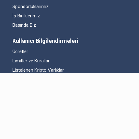
Sponsorluklarımız
İş Birliklerimiz
Basında Biz
Kullanıcı Bilgilendirmeleri
Ücretler
Limitler ve Kurallar
Listelenen Kripto Varlıklar
Risk Beyanı
Hesap Güvenliği
Likidite Sağlayıcı Bilgilendirmesi
Acil Durum Tedbirleri ve İletişim
MKK Hakkında Bilgilendirme
Fikri Mülkiyet Hakları