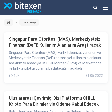
Haber Akışı
Singapur Para Otoritesi (MAS), Merkeziyetsiz
Finansın (DeFi) Kullanım Alanlarını Araştıracak
Singapur Para Otoritesi (MAS), varlık tokenizasyonunun ve
Merkeziyetsiz Finansın (DeFi) potansiyel kullanım alanlarını
araştırmak amacıyla DSB, JPMorgan (JPM) ve Marketnode
ile birlikte pilot uygulama başlatacağını açıkladı.
1dk
31.05.2022
Uluslararası Çevrimiçi Dizi Platformu CHILI,
Kripto Para Birimleriyle Ödeme Kabul Edecek
İtalya, İngiltere, Almanya, Avusturya ve Polonya olmak