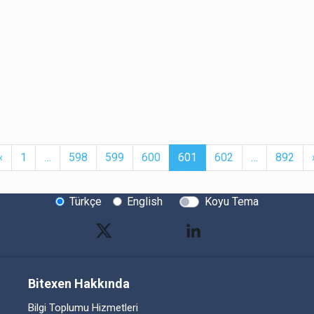
t
Previous
More
(current)
More
‹
1
…
598
599
600
601
602
…
892
Türkçe
English
Koyu Tema
Bitexen Hakkında
Bilgi Toplumu Hizmetleri