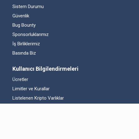
Sistem Durumu
Güvenlik
Bug Bounty
Sponsorluklarımız
İş Birliklerimiz
Basında Biz
Kullanıcı Bilgilendirmeleri
Ücretler
Limitler ve Kurallar
Listelenen Kripto Varlıklar
Risk Beyanı
Hesap Güvenliği
Likidite Sağlayıcı Bilgilendirmesi
Acil Durum Tedbirleri ve İletişim