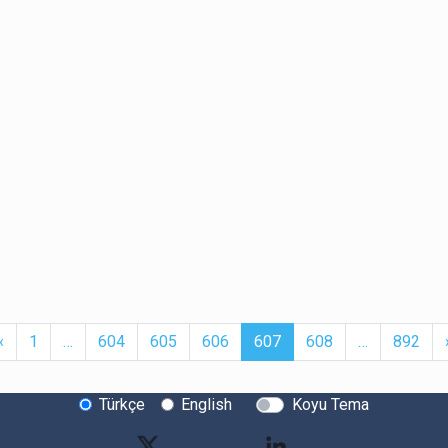
t
Previous
More
(current)
More
‹
1
…
604
605
606
607
608
…
892
Türkçe
English
Koyu Tema