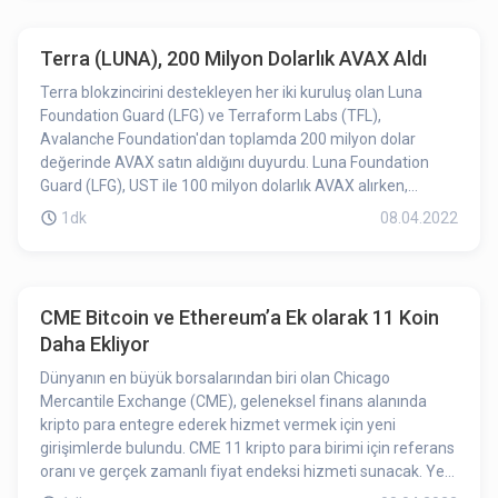
Terra (LUNA), 200 Milyon Dolarlık AVAX Aldı
Terra blokzincirini destekleyen her iki kuruluş olan Luna
Foundation Guard (LFG) ve Terraform Labs (TFL),
Avalanche Foundation'dan toplamda 200 milyon dolar
değerinde AVAX satın aldığını duyurdu. Luna Foundation
Guard (LFG), UST ile 100 milyon dolarlık AVAX alırken,
Terraform Labs (TFL) ise takas yöntemi ile 100 milyon
1dk
08.04.2022
dolarlık LUNA vererek AVAX aldı.
CME Bitcoin ve Ethereum’a Ek olarak 11 Koin
Daha Ekliyor
Dünyanın en büyük borsalarından biri olan Chicago
Mercantile Exchange (CME), geleneksel finans alanında
kripto para entegre ederek hizmet vermek için yeni
girişimlerde bulundu. CME 11 kripto para birimi için referans
oranı ve gerçek zamanlı fiyat endeksi hizmeti sunacak. Yeni
fiyat bilgileri 25 Nisan’dan itibaren CME’de kullanıma