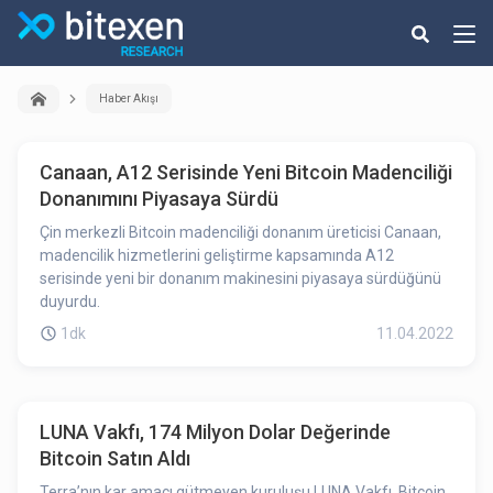
Haber Akışı
Canaan, A12 Serisinde Yeni Bitcoin Madenciliği
Donanımını Piyasaya Sürdü
Çin merkezli Bitcoin madenciliği donanım üreticisi Canaan,
madencilik hizmetlerini geliştirme kapsamında A12
serisinde yeni bir donanım makinesini piyasaya sürdüğünü
duyurdu.
1dk
11.04.2022
LUNA Vakfı, 174 Milyon Dolar Değerinde
Bitcoin Satın Aldı
Terra’nın kar amacı gütmeyen kuruluşu LUNA Vakfı, Bitcoin