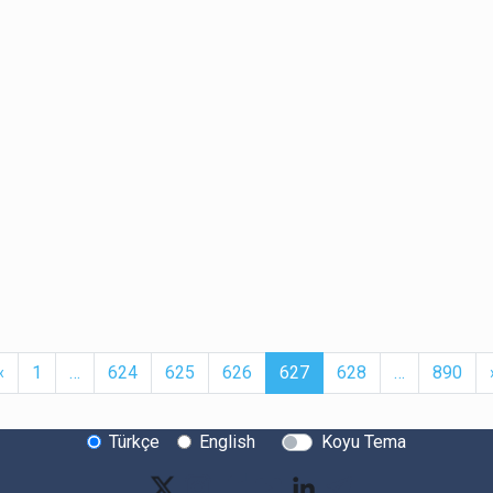
t
Previous
More
(current)
More
‹
1
…
624
625
626
627
628
…
890
Türkçe
English
Koyu Tema