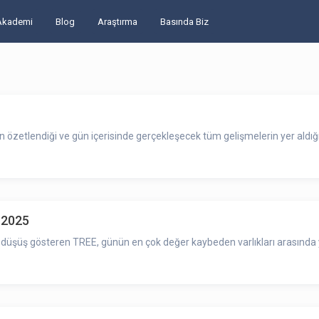
Akademi
Blog
Araştırma
Basında Biz
zetlendiği ve gün içerisinde gerçekleşecek tüm gelişmelerin yer aldığı
.2025
düşüş gösteren TREE, günün en çok değer kaybeden varlıkları arasında y