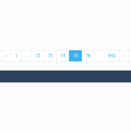
First
Previous
More
(current)
More
Ne
‹
1
…
72
73
74
75
76
…
892
›
er
Bitexen UP
Servislerimiz
İletişim
Hakkında
şmesi
API
Bize Ulaşın
ni
Araştırma
Hesap Bilgi
Değişikliği
ı
Mobil Uygulamalar
Destek