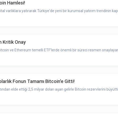
oin Hamlesi!
jital varlıklara yatırarak Türkiye'de yeni bir kurumsal yatırım trendinin kapı
n Kritik Onay
in ve Ethereum temelli ETF’lerde önemli bir süreci resmen onaylayarak kr
larlık Fonun Tamamı Bitcoin'e Gitti!
zından elde ettiği 2,5 milyar doları aşan gelirle Bitcoin rezervlerini büyütt