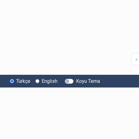
«
Türkçe
English
Koyu Tema
Bitexen
Kullanıcı
Yasal Metinl
Hakkında
Bilgilendirmeleri
Kullanıcı Sözle
Bilgi Toplumu
Ücretler
Aydınlatma Met
Hizmetleri
Limitler ve Kurallar
Açık Rıza Beyan
Sistem Durumu