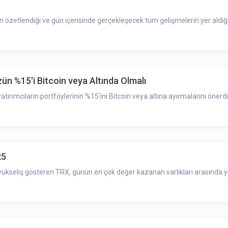
zetlendiği ve gün içerisinde gerçekleşecek tüm gelişmelerin yer aldığı
zün %15'i Bitcoin veya Altında Olmalı
atırımcıların portföylerinin %15'ini Bitcoin veya altına ayırmalarını önerdi
25
kseliş gösteren TRX, günün en çok değer kazanan varlıkları arasında ye