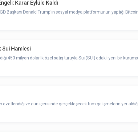
geli: Karar Eylüle Kaldı
 Başkanı Donald Trump’ın sosyal medya platformunun yaptığı Bitcoin ET
k Sui Hamlesi
irdiği 450 milyon dolarlık özel satış turuyla Sui (SUI) odaklı yeni bir kurums
zetlendiği ve gün içerisinde gerçekleşecek tüm gelişmelerin yer aldığı