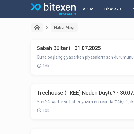
Al Sat
Haber Akışı
Haber Akışı
Sabah Bülteni - 31.07.2025
Güne başlangıç yaparken piyasaların son durumunun ö
1dk
Treehouse (TREE) Neden Düştü? - 30.07
Son 24 saatte ve haber yazım esnasında %46,01,'lik 
1dk