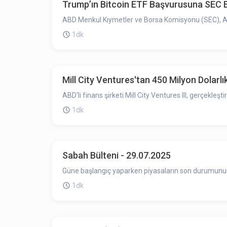
Trump’ın Bitcoin ETF Başvurusuna SEC En
ABD Menkul Kıymetler ve Borsa Komisyonu (SEC), ABD
1dk
Mill City Ventures'tan 450 Milyon Dolarlı
ABD'li finans şirketi Mill City Ventures III, gerçekleşt
1dk
Sabah Bülteni - 29.07.2025
Güne başlangıç yaparken piyasaların son durumunun ö
1dk