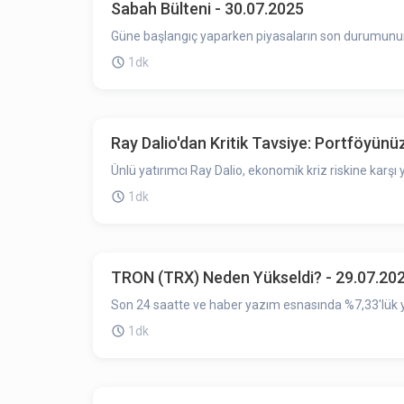
Sabah Bülteni - 30.07.2025
Güne başlangıç yaparken piyasaların son durumunun ö
1dk
Ray Dalio'dan Kritik Tavsiye: Portföyünü
Ünlü yatırımcı Ray Dalio, ekonomik kriz riskine karşı y
1dk
TRON (TRX) Neden Yükseldi? - 29.07.20
Son 24 saatte ve haber yazım esnasında %7,33'lük yü
1dk