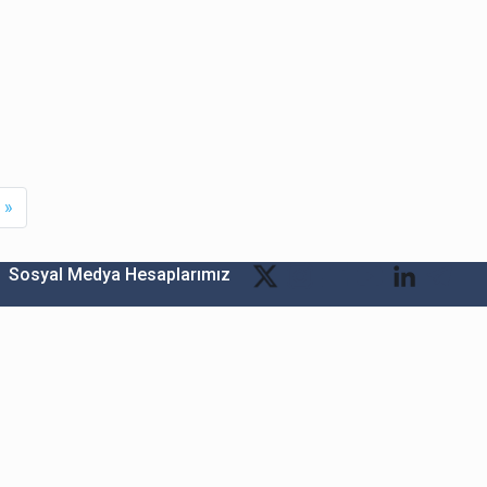
xt
Last
»
Sosyal Medya Hesaplarımız
Bitexen Kripto Varlık Alım Satım Platformu
A. Ş.
Merkez: Maslak Mah. Taşyoncası Sk. Maslak 1453
Sitesi 1F Blok No: G1 İç Kapi No: 111 Sarıyer / İstanbul