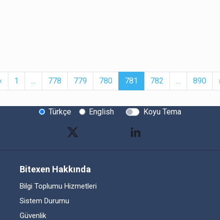
t
Previous
More
(current)
More
‹
1
…
778
779
780
781
782
…
890
Türkçe
English
Koyu Tema
Bitexen Hakkında
Bilgi Toplumu Hizmetleri
Sistem Durumu
Güvenlik