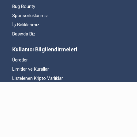
Bug Bounty
Sponsorluklarımız
İş Birliklerimiz
Basında Biz
Kullanıcı Bilgilendirmeleri
Ücretler
Limitler ve Kurallar
Listelenen Kripto Varlıklar
Risk Beyanı
Hesap Güvenliği
Likidite Sağlayıcı Bilgilendirmesi
Acil Durum Tedbirleri ve İletişim
MKK Hakkında Bilgilendirme
Fikri Mülkiyet Hakları