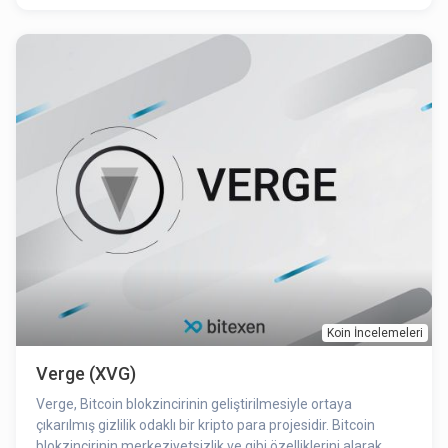
aldığınız arazi blokzincir üzerinde işlenerek size aitliği
kanıtlanmaktadır. Bu arazilerde, arazi sahipleri diledikleri
içerikleri oluşturabilmektedir. Bu içerikler bir sahne, gösteri,
galeri olabileceği gibi oyun alanları da olabilmektedir.
Koin İncelemeleri
Verge (XVG)
Verge, Bitcoin blokzincirinin geliştirilmesiyle ortaya
çıkarılmış gizlilik odaklı bir kripto para projesidir. Bitcoin
blokzincirinin merkeziyetsizlik ve gibi özelliklerini alarak