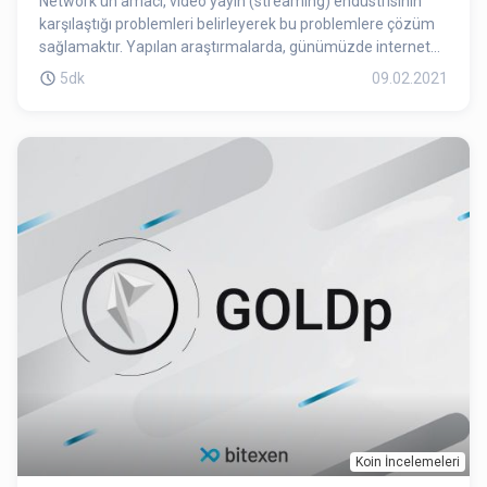
Network’ün amacı, video yayın (streaming) endüstrisinin
karşılaştığı problemleri belirleyerek bu problemlere çözüm
sağlamaktır. Yapılan araştırmalarda, günümüzde internet
trafiğinin büyük bölümünü video paylaşım ve yayın
5dk
09.02.2021
platformlarının oluşturduğu görülmektedir. Video yayın
platformlarındaki bu trafiğin gün geçtikçe artması, yeni
platformların ortaya çıkmasını neden olmaktadır. Theta
Network iki bölümden oluşur. Bu bölümlerden ilki video
yayınlarının dağıtımının gerçekleştiği ağdır. Ağdaki
doğrulayıcılar bu ağa katılmakta ve bant genişliğine katkıda
bulunmaktadır. İkinci bölüm ise Theta Blokzinciridir.
Koin İncelemeleri