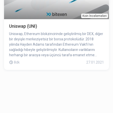
Koin İncelemeleri
Uniswap (UNI)
Uniswap, Ethereum blokzincirinde geliştirilmiş bir DEX, diğer
bir deyişle merkeziyetsiz bir borsa protokolüdür. 2018
yılında Hayden Adams tarafından Ethereum Vakfı’nın
sağladığı hibeyle geliştirilmiştir. Kullanıcıların varlıklarını
herhangi bir aracıya veya üçüncü tarafa emanet etme
ihtiyacı olmaksızın token değişimi (swap) yapmasını
8dk
27.01.2021
sağlamaktadır. Diğer bir deyişle otomatikleştirilmiş bir
likidite protokolü olarak tanımlanabilmektedir.
Merkeziyetsiz Finans (DeFi) hareketinin öncülerindendir.