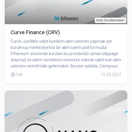
Koin İncelemeleri
Curve Finance (CRV)
Curve, özellikle sabit koinlerin alım satımını yapmak için
kurulmuş merkeziyetsiz bir alım satım platformudur.
Ethereum zincirinde kurulan bu protokolün amacı slippage
(kayma) ve işlem ücretlerini minimize ederek sabit koin alım
satımını verimli hâle getirmektir. Benzer şekilde, Compound
ve yearn.finance gibi projelerle yaptığı iş birlikleriyle likidite
5dk
15.02.2021
sağlayıcılarına işlem ücretlerinin üstüne çeşitli faiz gelirleri
elde etme imkanı sunarak kendini cazip kılmaktadır.