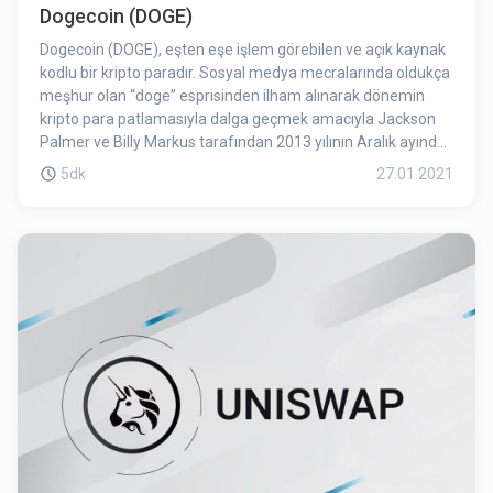
Dogecoin (DOGE)
Dogecoin (DOGE), eşten eşe işlem görebilen ve açık kaynak
kodlu bir kripto paradır. Sosyal medya mecralarında oldukça
meşhur olan “doge” esprisinden ilham alınarak dönemin
kripto para patlamasıyla dalga geçmek amacıyla Jackson
Palmer ve Billy Markus tarafından 2013 yılının Aralık ayında
piyasa sürülmüştür. İnternet geyiğinde bulunan Shiba Uni
5dk
27.01.2021
köpeğini kendisine simge olarak seçen Dogecoin, Bitcoin’in
“eğlenceli” bir versiyonu olarak kendini tanıtmış ve Reddit ve
Twitter gibi mecralarda sadık bir takipçi topluluğu edinmiştir.
Sadık topluluğu ve giderek artan popülaritesi Dogecoin’i
piyasa değeri en büyük elli kripto para arasında sokmayı
başarmıştır. Aynı zamanda bağış ve çeşitli hayır işleri için de
kullanılmasıyla kripto ekosisteminde oldukça sempati
uyandırmıştır.