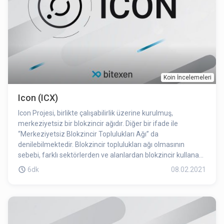
Koin İncelemeleri
Icon (ICX)
Icon Projesi, birlikte çalışabilirlik üzerine kurulmuş,
merkeziyetsiz bir blokzincir ağıdır. Diğer bir ifade ile
“Merkeziyetsiz Blokzincir Toplulukları Ağı” da
denilebilmektedir. Blokzincir toplulukları ağı olmasının
sebebi, farklı sektörlerden ve alanlardan blokzincir kullanan
toplulukları bir araya getirmesinden ve aralarında bağlantı
6dk
08.02.2021
oluşturmasından kaynaklanmaktadır. Icon’un Blokzincir
Aktarım Protokolü sayesinde Bitcoin ve Ethereum gibi
birbirinden tamamen bağımsız olan blokzincirler birbirlerine
bağlanabilmekte ve birbirleri arasında işlem
yapabilmektedir. Icon blokzinciri, ICONLOOP tarafından