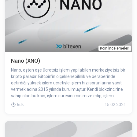
Koin İncelemeleri
Nano (XNO)
Nano, eşten eşe ücretsiz işlem yapılabilen merkeziyetsiz bir
kripto paradır. Bitcoin’in ölçeklenebilirlik ve beraberinde
getirdiği yüksek işlem ücretiyle işlem hızı sorunlarına yanıt
vermek adına 2015 yılında kurulmuştur. Kendi blokzincirine
sahip olan bu koin, işlem süresini minimize edip, işlem
ücretlerini tamamen ortadan kaldırmayı amaçlamaktadır.
6dk
15.02.2021
Bütün işlemlerin kaydı yerine, yalnızca bakiyelerin kaydının
tutulduğu ve her hesabın kendine özgü bir blokzincirine
sahip olduğu özel tasarımıyla Bitcoin’den ve Ethereum
temelli birçok projeden ayrılmaktadır.