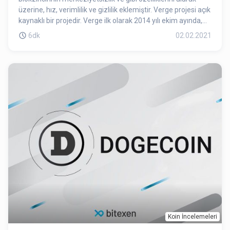
üzerine, hız, verimlilik ve gizlilik eklemiştir. Verge projesi açık
kaynaklı bir projedir. Verge ilk olarak 2014 yılı ekim ayında,
Peercoin’in bir sert çatallanması olarak DogeCoinDark
6dk
02.02.2021
ismiyle piyasaya sürülmüştür. 2016 yılı şubat ayında ise,
benimsenmesinin daha kolay olması ve doğrudan bağlantısı
olmayan Dogecoin’den kendini ayırmak için, Verge adı ile
yeniden isimlendirilmiştir.
Koin İncelemeleri