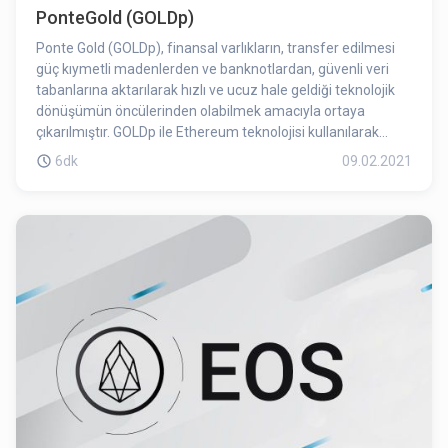
PonteGold (GOLDp)
Ponte Gold (GOLDp), finansal varlıkların, transfer edilmesi
güç kıymetli madenlerden ve banknotlardan, güvenli veri
tabanlarına aktarılarak hızlı ve ucuz hale geldiği teknolojik
dönüşümün öncülerinden olabilmek amacıyla ortaya
çıkarılmıştır. GOLDp ile Ethereum teknolojisi kullanılarak
%100 altına dayalı bir dijital varlık yatırım dünyasının
6dk
09.02.2021
hizmetine sunulmaktadır. GOLDp, 21. yüzyıl teknolojisini,
geleneksel yatırım aracı altın ile aynı noktada buluşturmak
ile kalmıyor; aynı zamanda yatırımı toplumun tamamına
yaymak için geliştirilen teknik altyapısı ile de ucuz ve kolay
hale getiriyor. Böylece GOLDp, LBMA (London Bullion Market
Association) standartlarındaki altın külçelerini, ulusal ve
uluslararası mevzuat dikkate alınarak güvenli bir şekilde
yatırımcılar ile buluşturuyor.