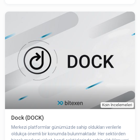
Bu sebeple blokzincir üzerindeki alım satımı ve gönderimi
gerçekleştirilen hiçbir varlığa güvenilmemesi gerektiğini ve
doğrulanması gerektiğini ilke edinmiştir. 2014 yılında
DigiByte’ın lansmanı yapıldığında diğer tüm Proof of Work
(İş İspatı) blokzincirleriyle karşılaştırıldığında 60 saniyelik
blok süresi ile devrimci bir proje olarak kabul görmüştür.
Koin İncelemeleri
Dock (DOCK)
Merkezi platformlar günümüzde sahip oldukları verilerle
oldukça önemli bir konumda bulunmaktadır. Her sektörden