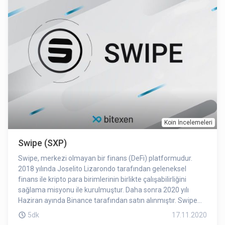
Cosmos projesi bu bağlamda kendisini blokzincirlerin ortak
ağı olarak tanımlamaktadır.
Koin İncelemeleri
Swipe (SXP)
Swipe, merkezi olmayan bir finans (DeFi) platformudur.
2018 yılında Joselito Lizarondo tarafından geleneksel
finans ile kripto para birimlerinin birlikte çalışabilirliğini
sağlama misyonu ile kurulmuştur. Daha sonra 2020 yılı
Haziran ayında Binance tarafından satın alınmıştır. Swipe
genel anlamda sağladığı teknoloji ve geliştirdiği ürünlerle
5dk
17.11.2020
öne çıkmaktadır.