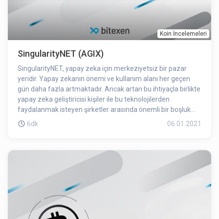
Koin İncelemeleri
SingularityNET (AGIX)
SingularityNET, yapay zeka için merkeziyetsiz bir pazar
yeridir. Yapay zekanın önemi ve kullanım alanı her geçen
gün daha fazla artmaktadır. Ancak artan bu ihtiyaçla birlikte
yapay zeka geliştiricisi kişiler ile bu teknolojilerden
faydalanmak isteyen şirketler arasında önemli bir boşluk
bulunmaktadır. Birçok kurum farklı ve kendi yapısına göre
6dk
06.01.2021
özelleştirilmiş yapay zeka projelerine ihtiyaç duymaktadır.
Araştırma projeleri de çoğu zaman makine öğrenmesi için
gerekli olan verilere ulaşmakta sorun yaşamaktadır.
SingularityNET burada devreye girmekte ve bu açığı
kapatmaktadır.