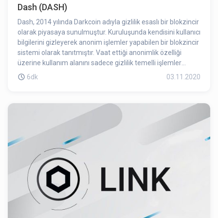
Dash (DASH)
Dash, 2014 yılında Darkcoin adıyla gizlilik esaslı bir blokzincir
olarak piyasaya sunulmuştur. Kuruluşunda kendisini kullanıcı
bilgilerini gizleyerek anonim işlemler yapabilen bir blokzincir
sistemi olarak tanıtmıştır. Vaat ettiği anonimlik özelliği
üzerine kullanım alanını sadece gizlilik temelli işlemler
ötesine taşıyıp, günlük hayatta nakit kullanılabilen her
6dk
03.11.2020
alanda geçerli olmayı hedeflemiştir. Bu hedef
doğrultusunda adını “Dijital Cash (Dijital Nakit)”ten ilham
alınan DASH ile değiştirmiştir.