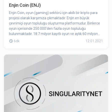
Enjin Coin (ENJ)
Enjin Coin, oyun (gaming) sektörü için akıllı bir kripto para
projesi olarak karşımıza çıkmaktadır. Enjin en büyük
çevrimiçi oyun topluluğu oluşturma platformudur. Binlerce
oyun içerisinde 250.000’den fazla oyun topluluğu
bulunmaktadır. 18.7 milyon kayıtlı oyun ve aylık 60 milyon
küresel görüntülenmeye sahiptir. Oyun odaklı içerik yönetim
6dk
12.01.2021
sistemi ve forum, topluluk oluşturucu olan proje, 2009
yılında Singapur’da ortaya çıkarılmıştır.