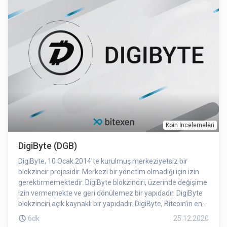
Koin İncelemeleri
DigiByte (DGB)
DigiByte, 10 Ocak 2014’te kurulmuş merkeziyetsiz bir
blokzincir projesidir. Merkezi bir yönetim olmadığı için izin
gerektirmemektedir. DigiByte blokzinciri, üzerinde değişime
izin vermemekte ve geri dönülemez bir yapıdadır. DigiByte
blokzinciri açık kaynaklı bir yapıdadır. DigiByte, Bitcoin’in en
önemli deyimlerinden biri olan “Do not trust, verify” diğer bir
6dk
25.12.2020
ifade ile, “Güvenme, doğrula” ilkesi ile hareket etmektedir.