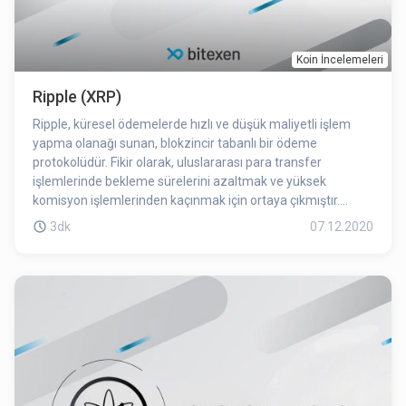
Koin İncelemeleri
Ripple (XRP)
Ripple, küresel ödemelerde hızlı ve düşük maliyetli işlem
yapma olanağı sunan, blokzincir tabanlı bir ödeme
protokolüdür. Fikir olarak, uluslararası para transfer
işlemlerinde bekleme sürelerini azaltmak ve yüksek
komisyon işlemlerinden kaçınmak için ortaya çıkmıştır.
Ripple, günümüzdeki en büyük rakipleri olan Western Union,
3dk
07.12.2020
SWIFT, Visa gibi ödeme sistemlerinin aksine saniyeler
içerisinde, çok daha düşük komisyonlar ile para transferi
gerçekleştirebilir. Ayrıca kullandığı blokzincir tabanlı altyapısı
sayesinde kullanıcıların işlemlerini güvence altında tutar.