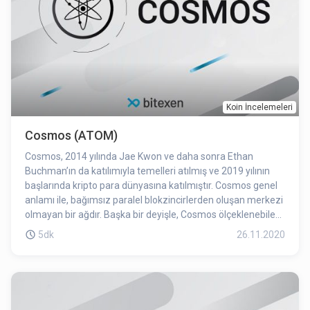
Koin İncelemeleri
Cosmos (ATOM)
Cosmos, 2014 yılında Jae Kwon ve daha sonra Ethan
Buchman’ın da katılımıyla temelleri atılmış ve 2019 yılının
başlarında kripto para dünyasına katılmıştır. Cosmos genel
anlamı ile, bağımsız paralel blokzincirlerden oluşan merkezi
olmayan bir ağdır. Başka bir deyişle, Cosmos ölçeklenebilen
ve birbirleriyle birlikte çalışabilen bir blokzincir ekosistemidir.
5dk
26.11.2020
Blokzincirler kendi ağları içerisinde belirli kurallar
çerçevesinde çalışırken, diğer blokzincirlerle iletişim
kuramamaktadır. Cosmos’un amacı da blokzincirlerin
birlikte çalışabilirliğini kanıtlamak, birbirleri arasında iletişim
kurabilmesini ve veri transferi yapabilmesini sağlamaktır.