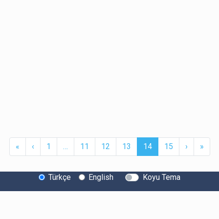
First
Previous
More
(current)
Next
Last
«
‹
1
…
11
12
13
14
15
›
»
Türkçe
English
Koyu Tema