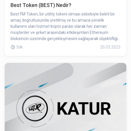
Best Token (BEST) Nedir?
Best FM Token, bir utility tokeni olması sebebiyle belirli bir
amaç doğrultusunda üretilmiş ve bu amaca yönelik
kullanımı olan hizmet kripto parası olarak her zaman
müşteriler ve şirket arasındaki etkileşimleri Ethereum
blokzinciri üzerinde gerçekleşmesini sağlayarak objektifliği
ve güvenirliliği sağlayacaktır. Bu kapsamda kullanıcılar,
3dk
20.03.2023
görüşlerini aktarmak ve çeşitli fırsatlardan faydalanmak
amacı ile Best FM Token ekosistemine katılabilirler. Best FM
Token, bu izahnamede de belirtildiği üzere projenin finansal
istikrarını koruyacak token ekonomisine göre hareket
edecek ve müşterisine belirttiği hizmetleri sunarak başarılı
bir proje olmasını sağlayacaktır.