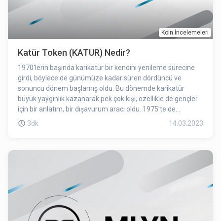
Koin İncelemeleri
Katür Token (KATUR) Nedir?
1970'lerin başında karikatür bir kendini yenileme sürecine
girdi, böylece de günümüze kadar süren dördüncü ve
sonuncu dönem başlamış oldu. Bu dönemde karikatür
büyük yaygınlık kazanarak pek çok kişi, özellikle de gençler
için bir anlatım, bir dışavurum aracı oldu. 1975'te de
İstanbul'da, Tepebaşı'nda Türkiye'nin ilk Karikatür Müzesi
3dk
14.03.2023
kuruldu. Dönemin özelliklerinden biri soyut anlatımlarından
uzaklaşmak olmuştur. Bir başka çizim özelliği de
karikatürün çizgi romana özgü anlatım tekniklerinden
yararlanmaya başlamasıdır.