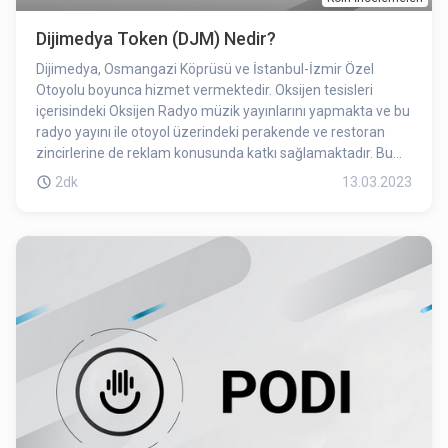
Dijimedya Token (DJM) Nedir?
Dijimedya, Osmangazi Köprüsü ve İstanbul-İzmir Özel
Otoyolu boyunca hizmet vermektedir. Oksijen tesisleri
içerisindeki Oksijen Radyo müzik yayınlarını yapmakta ve bu
radyo yayını ile otoyol üzerindeki perakende ve restoran
zincirlerine de reklam konusunda katkı sağlamaktadır. Bu
sayede mağazalar ve restoranlar Oksijen Radyo'ya reklam
2dk
13.03.2023
vererek müşterilerine kampanyalarını duyurabilmektedirler.