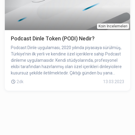
Koin İncelemeleri
Podcast Dinle Token (PODI) Nedir?
Podcast Dinle uygulaması, 2020 yılında piyasaya sürülmüş,
Türkiye’nin ilk yerli ve kendine özel içeriklere sahip Podcast
dinleme uygulamasıdır. Kendi stüdyolarında, profesyonel
ekibi tarafından hazırlanmış olan özel içerikleri dinleyicilere
kusursuz şekilde iletilmektedir. Çıktığı günden bu yana
binlerce kullanıcı tarafından indirilmiş ve içerikleri düzenli
2dk
13.03.2023
olarak takip edilmektedir. Podcast Dinle ile sevdiğiniz
program veya programcıların tüm bölümlerini oynatabilir,
size özel podcast önerileri keşfedebilir ve dinleme
etkinliğinizi yönetebilirsiniz.