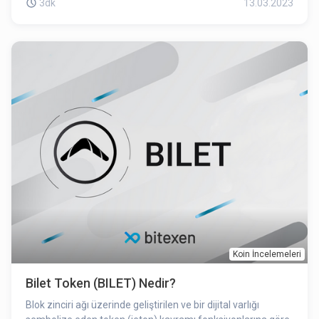
3dk
13.03.2023
geçişin sağlandığı bir dönemde engelli bireylere de spor
yapma imkânı sağlanması konusu tüm dünyayı meşgul
eder bir hale gelmiştir.
Koin İncelemeleri
Bilet Token (BILET) Nedir?
Blok zinciri ağı üzerinde geliştirilen ve bir dijital varlığı