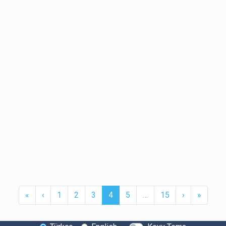
First
Previous
(current)
More
Next
Last
«
‹
1
2
3
4
5
…
15
›
»