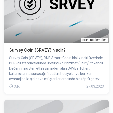
Koin İncelemeleri
Survey Coin (SRVEY) Nedir?
Survey Coin (SRVEY), BNB Smart Chain blokzinciri üzerinde
BEP-20 standartlarında üretilmiş bir hizmet (utility) tokendir.
Değerini müşteri etkileşiminden alan SRVEY Token;
kullanıcılarına sunacağı fırsatlar, hediyeler ve benzeri
avantajlar ile şirket ve müşteriler arasında bir köprü görevi
görecektir. SRVEY Token sahiplerine sunulan hizmetlerin
3dk
27.03.2023
veya organize edilen etkinliklerin içerisinde farklı fayda,
ayrıcalık ve öncelikler sunacağı bir "utility token"dir. SRVEY
Token nitelik olarak bir sadakat puanı olarak çalışmakla
birlikte aynı zamanda kripto varlık alım-satım
platformlarında işlem görebilmektedir.