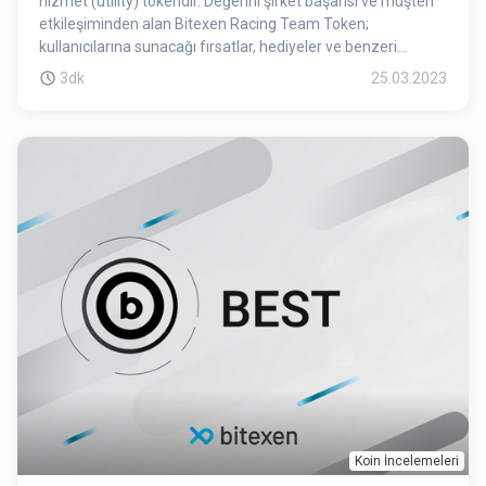
hizmet (utility) tokendir. Değerini şirket başarısı ve müşteri
etkileşiminden alan Bitexen Racing Team Token;
kullanıcılarına sunacağı fırsatlar, hediyeler ve benzeri
avantajlar ile şirket ve müşteriler arasında bir köprü görevi
3dk
25.03.2023
görecektir. Motor sporları ekonomisi birçok otomobil ve
motosiklet markasının fabrikaları düzeyinde desteklenen ve
ekonomisinin temelini motor üreticilerinin sponsorluğu
üzerine inşa edilmiş durumda. Aynı zamanda bu endüstriye
parça üreten bir çok firma endüstrinin büyümesinde önemli
pay sahibi. Bununla birlikte organizasyonlar seviyesinde bu
sporu en değerli kılan unsur, birçok spor branşında olduğu
gibi bu sporun takipçileri ve fanatikleridir.
Koin İncelemeleri