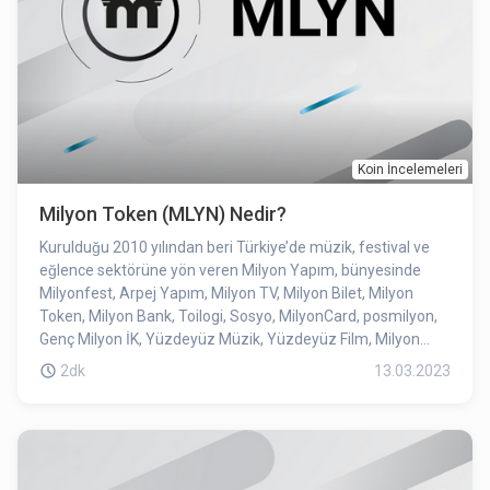
Koin İncelemeleri
Milyon Token (MLYN) Nedir?
Kurulduğu 2010 yılından beri Türkiye’de müzik, festival ve
eğlence sektörüne yön veren Milyon Yapım, bünyesinde
Milyonfest, Arpej Yapım, Milyon TV, Milyon Bilet, Milyon
Token, Milyon Bank, Toilogi, Sosyo, MilyonCard, posmilyon,
Genç Milyon İK, Yüzdeyüz Müzik, Yüzdeyüz Film, Milyon
Performance Hall, Milyon Beach’in yer aldığı şirketler
2dk
13.03.2023
grubudur. Aralarında Zeytinli Rock Festivali, Kuşadası
Gençlik Festivali, Çukurova Rock Festivali, Samsun Gençlik
Festivali’nin de bulunduğu Türkiye’nin dört bir yanında
onlarca festival gerçekleştiren Milyon Yapım, Türkiye’nin ilk
franchise festivaline de imzasını attı.