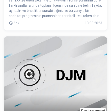
sembolize eden token (jeton) kavramı fonksiyonlarına göre
farklı sınıflar altında toplanır. İçerisinde sahibine belirli fayda,
ayrıcalık ve öncelikler sunabildiğiniz ve bu yanıyla bir
sadakat programının puanına benzer nitelikteki token tipine
"utility token" (fayda jetonu) denir. Bilet Token sahiplerine
6dk
13.03.2023
biletinial.com tarafından biletleri satılan veya organize
edilen etkinliklerin içerisinde farklı fayda, ayrıcalık ve
öncelikler sunacağımız bir "utility token"dir. Bilet Token
nitelik olarak bir sadakat puanı olarak çalışmakla birlikte aynı
zamanda kripto varlık borsalarında işlem görebilmektedir.
Dolayısıyla Bilet Tokeninizi farklı dönemlerde yapılacak
kampanyalarda ücretsiz kazanılabileceğiz gibi aynı
zamanda listeleneceği borsalardan alıp satabilirsiniz.
Koin İncelemeleri