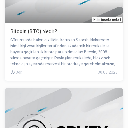
Koin İncelemeleri
Bitcoin (BTC) Nedir?
Günümüzde halen gizliliğini koruyan Satoshi Nakamoto
isimli kişi veya kişiler tarafından akademik bir makale ile
hayata geçirilen ilk kripto para birimi olan Bitcoin, 2008
yılında hayata geçmiştir. Paylaşılan makalede, blokzincir
teknoloji sayesinde merkezi bir otoriteye gerek olmaksızın,
insanların kendi aralarında finansal etkileşimde
3dk
30.03.2023
bulunabileceklerini öne sürmesinden dolayı oldukça ilgi ile
karşılandı. Ayrıca, bir banka veya devlet gibi geleneksel
finans kuruluşlarına ihtiyaç duymadan işlem yapılabilmesi
Bitcoini popüler hale getiren diğer faktörlerden biri. Bitcoin
kripto para biriminin sembolu BTC’dir.