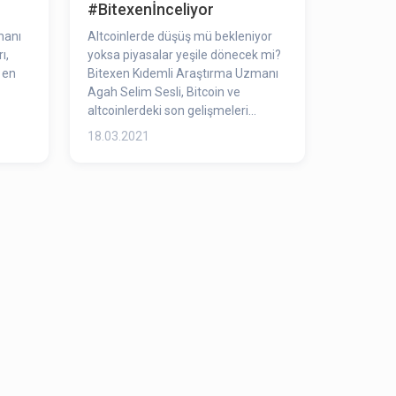
#Bitexenİnceliyor
manı
Altcoinlerde düşüş mü bekleniyor
ı,
yoksa piyasalar yeşile dönecek mi?
 en
Bitexen Kıdemli Araştırma Uzmanı
Agah Selim Sesli, Bitcoin ve
altcoinlerdeki son gelişmeleri
değerlendirdi.
18.03.2021