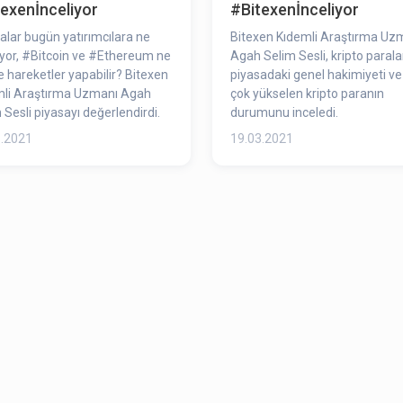
exenİnceliyor
#Bitexenİnceliyor
alar bugün yatırımcılara ne
Bitexen Kıdemli Araştırma Uz
yor, #Bitcoin​ ve #Ethereum​ ne
Agah Selim Sesli, kripto paralar
 hareketler yapabilir? Bitexen
piyasadaki genel hakimiyeti ve
mli Araştırma Uzmanı Agah
çok yükselen kripto paranın
 Sesli piyasayı değerlendirdi.
durumunu inceledi.
3.2021
19.03.2021