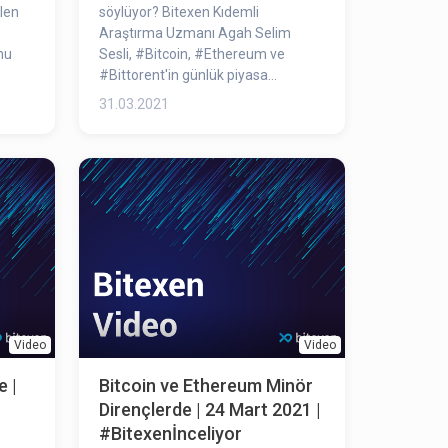
len
söylüyor? Bitexen Kıdemli
Araştırma Uzmanı Agah Selim
nu
Sesli, #Bitcoin​, #Ethereum​ ve
#Bittorent​'in günlük piyasa
durumunu inceledi.
31.03.2021
Video
Video
e |
Bitcoin ve Ethereum Minör
Dirençlerde | 24 Mart 2021 |
#Bitexenİnceliyor