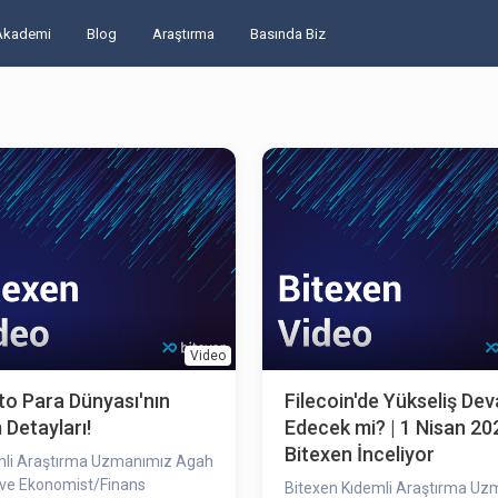
Akademi
Blog
Araştırma
Basında Biz
Video
to Para Dünyası'nın
Filecoin'de Yükseliş De
Detayları!
Edecek mi? | 1 Nisan 202
Bitexen İnceliyor
mli Araştırma Uzmanımız Agah
st/Finans
Bitexen Kıdemli Araştırma Uz