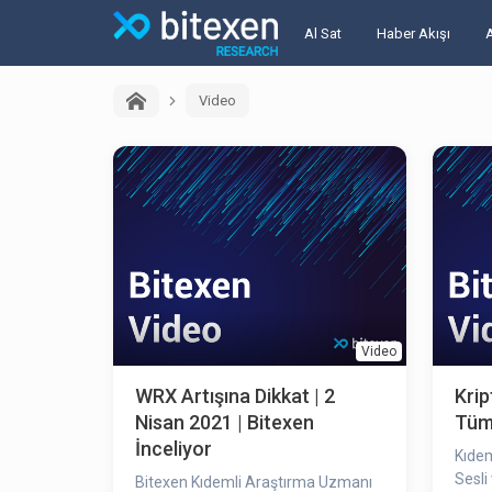
Al Sat
Haber Akışı
Video
Video
WRX Artışına Dikkat | 2
Krip
Nisan 2021 | Bitexen
Tüm 
İnceliyor
Kıde
Sesli ve Ekonomi
Bitexen Kıdemli Araştırma Uzmanı