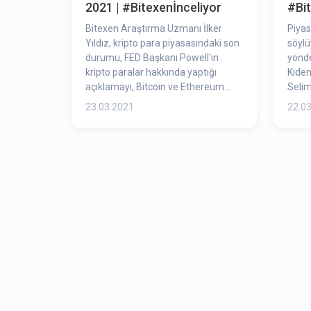
2021 | #Bitexenİnceliyor
#Bit
Bitexen Araştırma Uzmanı İlker
Piyas
Yıldız, kripto para piyasasındaki son
söylü
durumu, FED Başkanı Powell'ın
yönde
kripto paralar hakkında yaptığı
Kıde
açıklamayı, Bitcoin ve Ethereum
Selim
hareketliliğini değerlendirdi.
23.03.2021
22.0