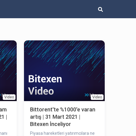
Video
Video
vam
Bittorent'te %1000'e varan
1 |
artış | 31 Mart 2021 |
Bitexen İnceliyor
manı
Piyasa hareketleri yatırımcılara ne