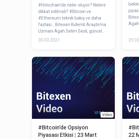
beklen
#Holochain​'de neler oluyor? Nelere
piyas
dikkat edilmeli? #Bitcoin​ ve
Bitex
#Ethereum​ teknik bakış ve daha
Agah 
fazlası... Bitexen Kıdemli Araştırma
payla
Uzmanı Agah Selim Sesli, güncel
piyasa durumunu inceledi.
30.03.2021
29.0
Video
#Bitcoin​'de Opsiyon
#Bit
Piyasası Etkisi | 23 Mart
22 M