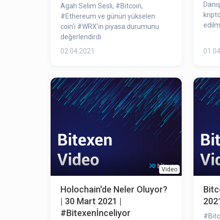
Danış
Agah Selim Sesli, #Bitcoin​,
kript
#Ethereum​ ve günün yükselen
edilm
coin'i #WRX​'in piyasa durumunu
değerlendirdi.
02.04.2021
01.0
Video
Holochain'de Neler Oluyor?
Bitc
| 30 Mart 2021 |
2021
#Bitexenİnceliyor
#Bitc