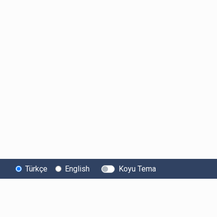
Türkçe
English
Koyu Tema
Bitexen
Kullanıcı
Yasal Metinl
Hakkında
Bilgilendirmeleri