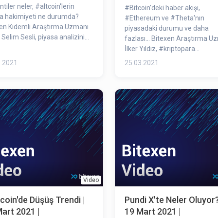
tiler neler, #altcoin​'lerin
#Bitcoin​'deki haber akışı,
a hakimiyeti ne durumda?
#Ethereum​ ve #Theta​'nın
en Kıdemli Araştırma Uzmanı
piyasadaki durumu ve daha
Selim Sesli, piyasa analizini
fazlası... Bitexen Araştırma U
ştı.
İlker Yıldız, #kriptopara​
piyasasındaki son gelişmeleri
3.2021
25.03.2021
değerlendirdi.
Video
coin​'de Düşüş Trendi |
Pundi X'te Neler Oluyor?
art 2021 |
19 Mart 2021 |