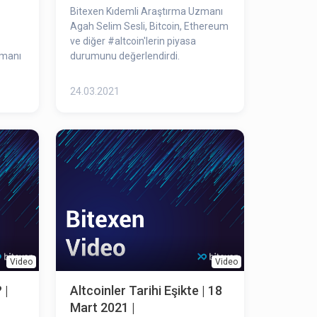
Bitexen Kıdemli Araştırma Uzmanı
Agah Selim Sesli, Bitcoin, Ethereum
ve diğer #altcoin​'lerin piyasa
zmanı
durumunu değerlendirdi.
24.03.2021
Video
Video
 |
Altcoinler Tarihi Eşikte | 18
Mart 2021 |