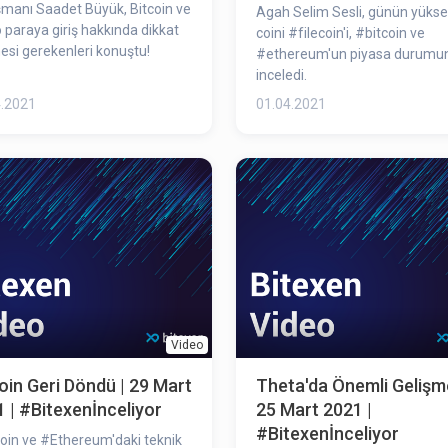
manı Saadet Büyük, Bitcoin ve
Agah Selim Sesli, günün yükse
o paraya giriş hakkında dikkat
coini #filecoin​'i, #bitcoin​ ve
esi gerekenleri konuştu!
#ethereum​'un piyasa durumu
inceledi.
4.2021
01.04.2021
Video
oin Geri Döndü | 29 Mart
Theta'da Önemli Gelişm
 | #Bitexenİnceliyor
25 Mart 2021 |
#Bitexenİnceliyor
oin​ ve #Ethereum​'daki teknik