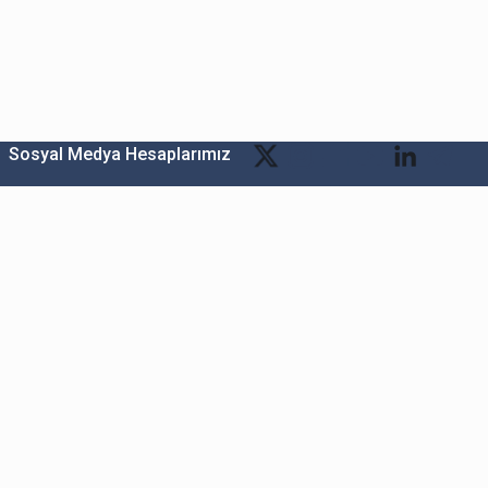
Sosyal Medya Hesaplarımız
Bitexen Kripto Varlık Alım Satım Platformu
A. Ş.
Merkez: Maslak Mah. Taşyoncası Sk. Maslak 1453
Sitesi 1F Blok No: G1 İç Kapi No: 111 Sarıyer / İstanbul
Şube: Reşitpaşa Mahallesi Katar Cad. Arı 6 Sit. Enerji
Teknokenti Apt.No:2/49/208 Sarıyer İstanbul
Destek: destek@bitexen.com
Çağrı Merkezi: 0(850) 255 08 92