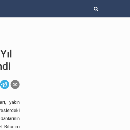
Yıl
ndi
ert, yakın
reslerdeki
zdanlarının
 Bitcoin’i