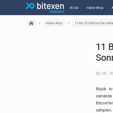
Al Sat
Haber Akışı
Haber Akışı
11 Bin 325 Bitcoin’de Yakl
11 B
Sonr
1dk
30
Büyük kri
zamanda n
Bitcoin’le
sahipleri