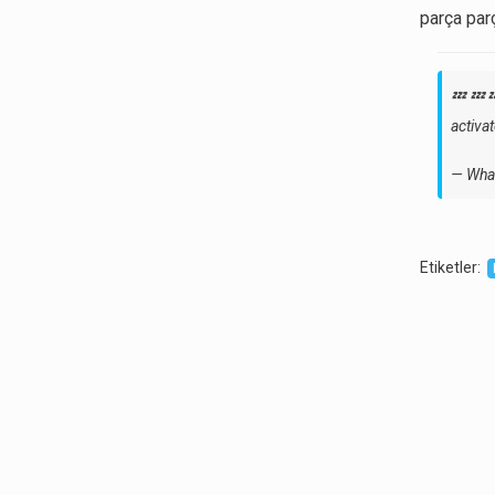
parça parç
💤💤
activa
— Whal
Etiketler
: