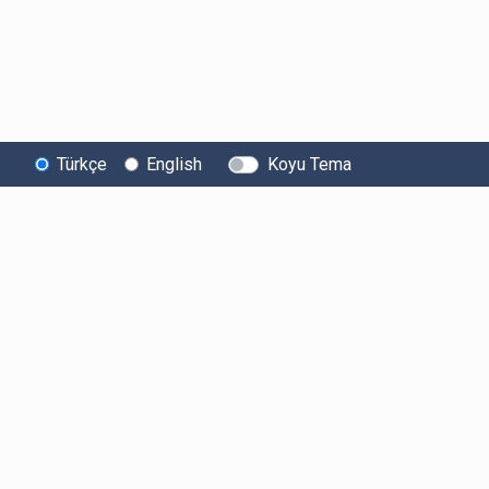
Türkçe
English
Koyu Tema
Bitexen
Kullanıcı
Yasal Metinl
Hakkında
Bilgilendirmeleri
Kullanıcı Sözle
Bilgi Toplumu
Ücretler
Aydınlatma Met
Hizmetleri
Limitler ve Kurallar
Açık Rıza Beyan
Sistem Durumu
Listelenen Kripto
Ticari Elektronik 
Güvenlik
Varlıklar
Onayı
Bug Bounty
Risk Beyanı
Sponsorluklarımız
Hesap Güvenliği