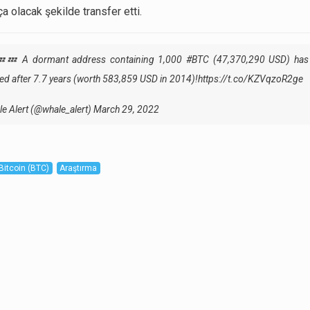
a olacak şekilde transfer etti.
💤 A dormant address containing 1,000
#BTC
(47,370,290 USD) has 
ted after 7.7 years (worth 583,859 USD in 2014)!
https://t.co/KZVqzoR2ge
e Alert (@whale_alert)
March 29, 2022
Bitcoin (BTC)
Araştırma