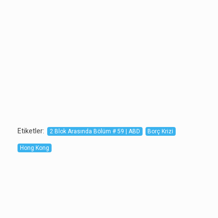
Etiketler
:
2 Blok Arasında Bölüm # 59 | ABD
Borç Krizi
Hong Kong