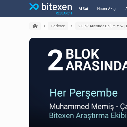
Al Sat
Haber Akışı
Podcast
2 Blok Arasında Bölüm # 67 |