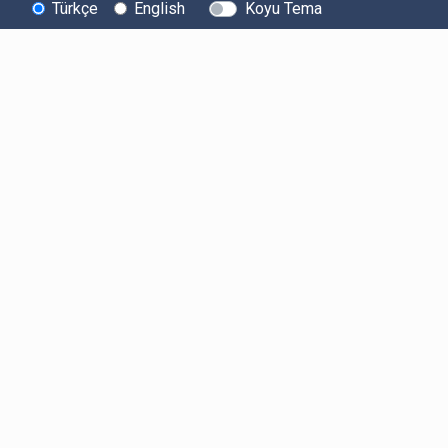
Türkçe
English
Koyu Tema
Bitexen
Kullanıcı
Yasal Metinl
Hakkında
Bilgilendirmeleri
Kullanıcı Sözle
Bilgi Toplumu
Ücretler
Aydınlatma Met
Hizmetleri
Limitler ve Kurallar
Açık Rıza Beyan
Sistem Durumu
Listelenen Kripto
Ticari Elektronik 
Güvenlik
Varlıklar
Onayı
Bug Bounty
Risk Beyanı
Sponsorluklarımız
Hesap Güvenliği
İş Birliklerimiz
Likidite Sağlayıcı
Bilgilendirmesi
Basında Biz
Acil Durum Tedbirleri
ve İletişim
MKK Hakkında
Bilgilendirme