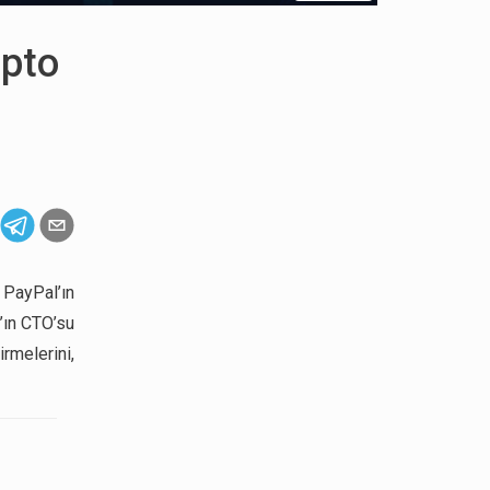
ipto
PayPal’ın
’ın CTO’su
melerini,