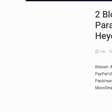
2 Bl
Par
Hey
1dk
10
Bitexen 
PayPal US
Paolo’nu
MicroStrat