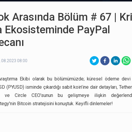
ok Arasında Bölüm # 67 | Kr
a Ekosisteminde PayPal
ecanı
.08.2023 08:00
Araştırma Ekibi olarak bu bölümümüzde; küresel ödeme devi 
D (PYUSD) isminde çıkardığı sabit koin’ine dair detayları, Tether
n ve Circle CEO’sunun bu gelişmeye ilişkin değerlendir
egy'nin Bitcoin stratejisini konuştuk. Keyifli dinlemeler!