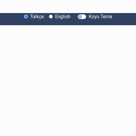
Türkçe
English
Koyu Tema
Bitexen Hakkında
Bilgi Toplumu Hizmetleri
Sistem Durumu
Güvenlik
Bug Bounty
Sponsorluklarımız
İş Birliklerimiz
Basında Biz
Kullanıcı Bilgilendirmeleri