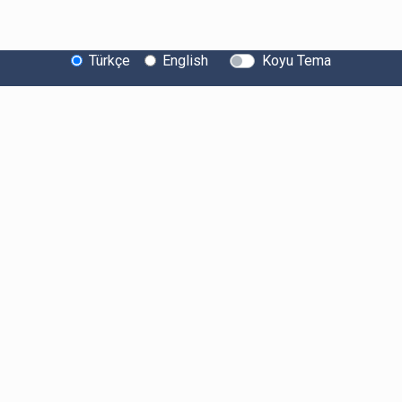
Türkçe
English
Koyu Tema
Bitexen Hakkında
Bilgi Toplumu Hizmetleri
Sistem Durumu
Güvenlik
Bug Bounty
Sponsorluklarımız
İş Birliklerimiz
Basında Biz