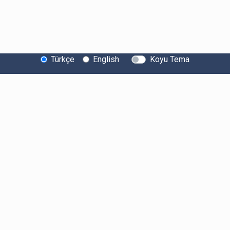
Türkçe
English
Koyu Tema
Bitexen Hakkında
Bilgi Toplumu Hizmetleri
Sistem Durumu
Güvenlik
Bug Bounty
Sponsorluklarımız
İş Birliklerimiz
Basında Biz