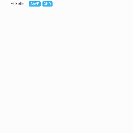
Etiketler
:
AAVE
GHO