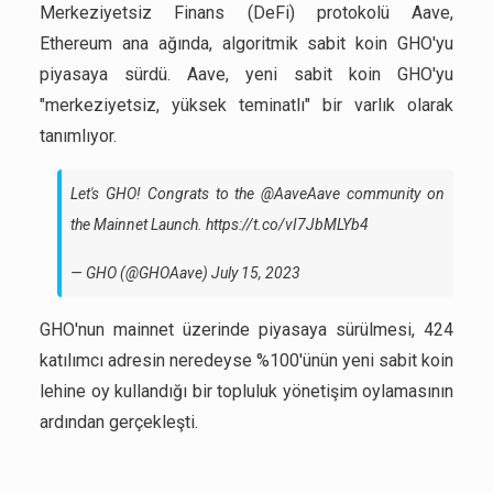
Merkeziyetsiz Finans (DeFi) protokolü Aave,
Ethereum ana ağında, algoritmik sabit koin GHO'yu
piyasaya sürdü. Aave, yeni sabit koin GHO'yu
"merkeziyetsiz, yüksek teminatlı" bir varlık olarak
tanımlıyor.
Let's GHO! Congrats to the
@AaveAave
community on
the Mainnet Launch.
https://t.co/vI7JbMLYb4
— GHO (@GHOAave)
July 15, 2023
GHO'nun mainnet üzerinde piyasaya sürülmesi, 424
katılımcı adresin neredeyse %100'ünün yeni sabit koin
lehine oy kullandığı bir topluluk yönetişim oylamasının
ardından gerçekleşti.