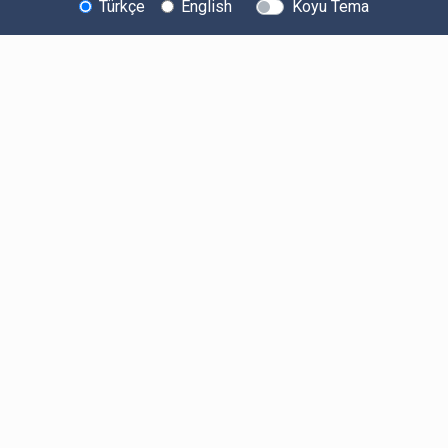
Türkçe
English
Koyu Tema
Bitexen Hakkında
Bilgi Toplumu Hizmetleri
Sistem Durumu
Güvenlik
Bug Bounty
Sponsorluklarımız
İş Birliklerimiz
Basında Biz
Kullanıcı Bilgilendirmeleri
Ücretler