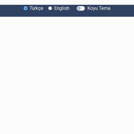
Türkçe
English
Koyu Tema
Bitexen Hakkında
Bilgi Toplumu Hizmetleri
Sistem Durumu
Güvenlik
Bug Bounty
Sponsorluklarımız
İş Birliklerimiz
Basında Biz
Kullanıcı Bilgilendirmeleri
Ücretler