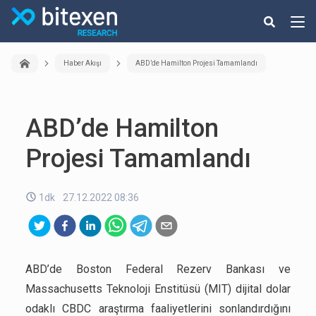
Haber Akışı
ABD’de Hamilton Projesi Tamamlandı
ABD’de Hamilton
Projesi Tamamlandı
1dk
27.12.2022 08:36
ABD’de Boston Federal Rezerv Bankası ve
Massachusetts Teknoloji Enstitüsü (MIT) dijital dolar
odaklı CBDC araştırma faaliyetlerini sonlandırdığını