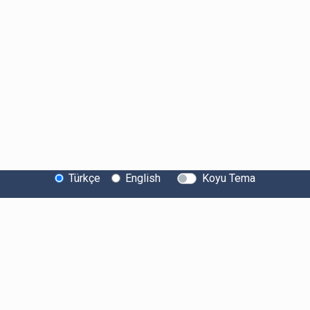
Türkçe
English
Koyu Tema
Bitexen Hakkında
Bilgi Toplumu Hizmetleri
Sistem Durumu