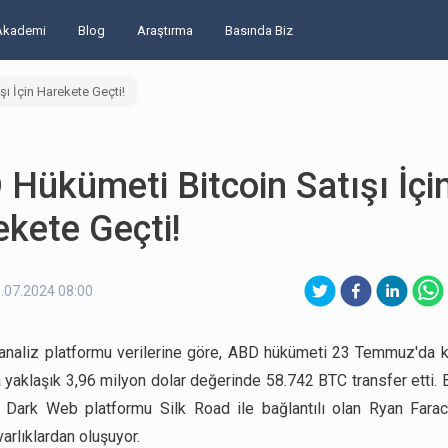
Akademi
Blog
Araştırma
Basında Biz
ı İçin Harekete Geçti!
Hükümeti Bitcoin Satışı İçi
kete Geçti!
.07.2024 08:00
analiz platformu verilerine göre, ABD hükümeti 23 Temmuz'da k
 yaklaşık 3,96 milyon dolar değerinde 58.742 BTC transfer etti. B
, Dark Web platformu Silk Road ile bağlantılı olan Ryan Fara
varlıklardan oluşuyor.