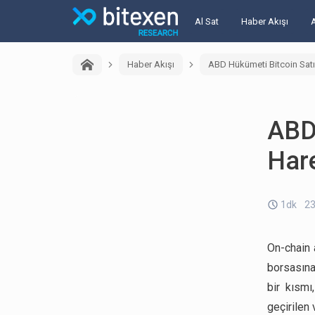
Al Sat
Haber Akışı
Haber Akışı
ABD Hükümeti Bitcoin Satış
ABD 
Hare
1dk
23
On-chain 
borsasına
bir kısmı
geçirilen 