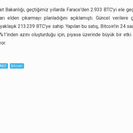
t Bakanlığı, geçtiğimiz yıllarda Farace'den 2.933 BTC'yi ele geç
ları elden çıkarmayı planladığını açıklamıştı. Güncel verilere
yaklaşık 213.239 BTC'ye sahip. Yapılan bu satış, Bitcoin'in 24 saa
%1'inden azını oluşturduğu için, piyasa üzerinde büyük bir etki
or.
ABD
Bitcoin