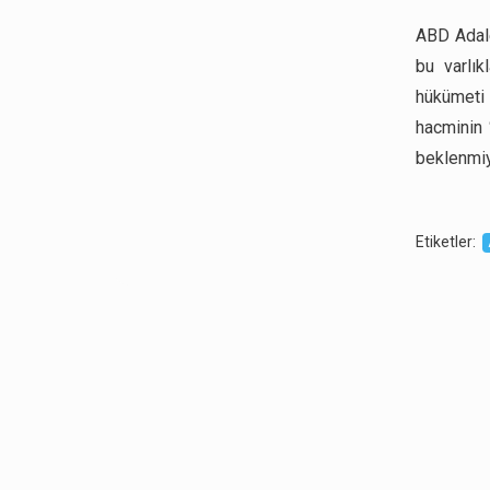
ABD Adale
bu varlık
hükümeti 
hacminin 
beklenmiy
Etiketler
: