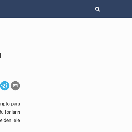
n
ripto para
u fonların
ce'den ele