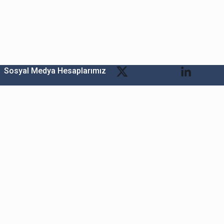
Sosyal Medya Hesaplarımız
Bitexen Kripto Varlık Alım Satım Platformu
A. Ş.
Merkez: Maslak Mah. Taşyoncası Sk. Maslak 1453
Sitesi 1F Blok No: G1 İç Kapi No: 111 Sarıyer / İstanbul
Şube: Reşitpaşa Mahallesi Katar Cad. Arı 6 Sit. Enerji
Teknokenti Apt.No:2/49/208 Sarıyer İstanbul
Destek: destek@bitexen.com
Çağrı Merkezi: 0(850) 255 08 92