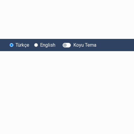
Türkçe
English
Koyu Tema
Bitexen
Kullanıcı
Yasal Metinl
Hakkında
Bilgilendirmeleri
Kullanıcı Sözle
Bilgi Toplumu
Ücretler
Aydınlatma Met
Hizmetleri
Limitler ve Kurallar
Açık Rıza Beyan
Sistem Durumu
Listelenen Kripto
Ticari Elektronik 
Güvenlik
Varlıklar
Onayı
Bug Bounty
Risk Beyanı
Sponsorluklarımız
Hesap Güvenliği