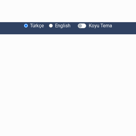
Türkçe
English
Koyu Tema
Bitexen Hakkında
Bilgi Toplumu Hizmetleri
Sistem Durumu
Güvenlik
Bug Bounty
Sponsorluklarımız
İş Birliklerimiz
Basında Biz