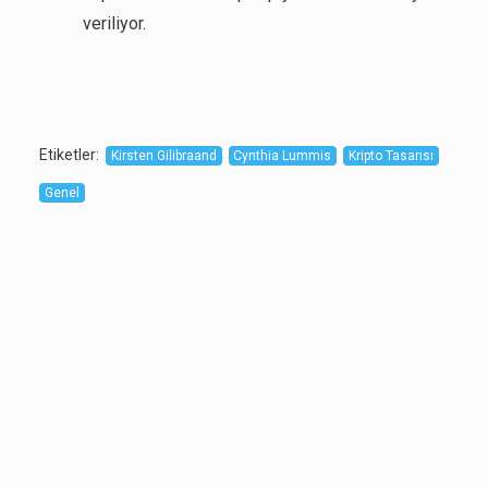
veriliyor.
Etiketler
:
Kirsten Gilibraand
Cynthia Lummis
Kripto Tasarısı
Genel