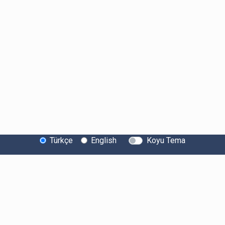
Türkçe
English
Koyu Tema
Bitexen Hakkında
Bilgi Toplumu Hizmetleri