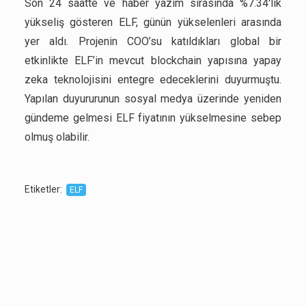
Son 24 saatte ve haber yazım sırasında %7.34'lik
yükseliş gösteren ELF, günün yükselenleri arasında
yer aldı. Projenin COO’su katıldıkları global bir
etkinlikte ELF’in mevcut blockchain yapısına yapay
zeka teknolojisini entegre edeceklerini duyurmuştu.
Yapılan duyururunun sosyal medya üzerinde yeniden
gündeme gelmesi ELF fiyatının yükselmesine sebep
olmuş olabilir.
Etiketler
:
ELF