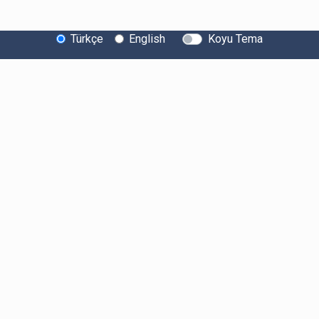
Türkçe
English
Koyu Tema
Bitexen Hakkında
Bilgi Toplumu Hizmetleri
Sistem Durumu
Güvenlik
Bug Bounty
Sponsorluklarımız
İş Birliklerimiz
Basında Biz
Kullanıcı Bilgilendirmeleri