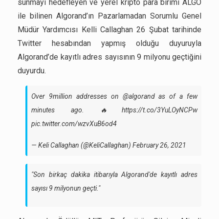
sunmayı hedefleyen ve yerel kripto para birimi ALGO
ile bilinen Algorand’ın Pazarlamadan Sorumlu Genel
Müdür Yardımcısı Kelli Callaghan 26 Şubat tarihinde
Twitter hesabından yapmış olduğu duyuruyla
Algorand’de kayıtlı adres sayısının 9 milyonu geçtiğini
duyurdu.
Over 9million addresses on
@algorand
as of a few
minutes ago. 🔥
https://t.co/3YuLOyNCPw
pic.twitter.com/wzvXuB6od4
— Keli Callaghan (@KeliCallaghan)
February 26, 2021
"Son birkaç dakika itibarıyla Algorand'de kayıtlı adres
sayısı 9 milyonun geçti."