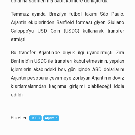
dolarına sabitlenmiş sabit koinlere dönüştürdü.
Temmuz ayında, Brezilya futbol takımı São Paulo,
Arjantin ekiplerinden Banfield forması giyen Giuliano
Galoppo'yu USD Coin (USDC) kullanarak transfer
etmişti.
Bu transfer Arjantin’de büyük ilgi uyandırmıştı. Zira
Banfield’ın USDC ile transferi kabul etmesinin, yapılan
işlemlerin akabindeki beş gün içinde ABD dolarlarını
Arjantin pesosuna çevirmeye zorlayan Arjantin’in döviz
kısıtlamalarından kaçınma girişimi olabileceği iddia
edildi.
Etiketler
:
USDC
Arjantin