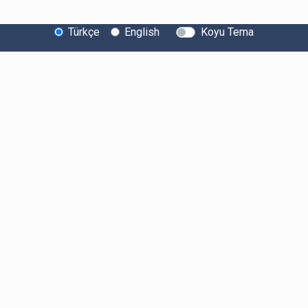
Türkçe
English
Koyu Tema
Bitexen Hakkında
Bilgi Toplumu Hizmetleri
Sistem Durumu
Güvenlik
Bug Bounty
Sponsorluklarımız
İş Birliklerimiz
Basında Biz
Kullanıcı Bilgilendirmeleri