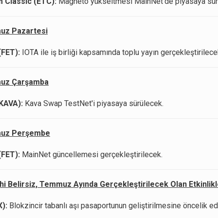
 Classic (ETC):
Magneto yükseltmesi MainNet’de piyasaya sür
uz Pazartesi
(FET):
IOTA ile iş birliği kapsamında toplu yayın gerçekleştirilece
uz Çarşamba
(KAVA):
Kava Swap TestNet'i piyasaya sürülecek.
uz Perşembe
(FET):
MainNet güncellemesi gerçekleştirilecek.
hi Belirsiz, Temmuz Ayında Gerçekleştirilecek Olan Etkinlikl
):
Blokzincir tabanlı aşı pasaportunun geliştirilmesine öncelik e