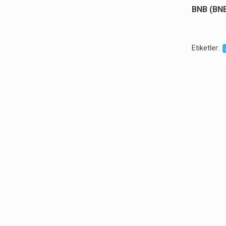
BNB (BNB
Etiketler
: