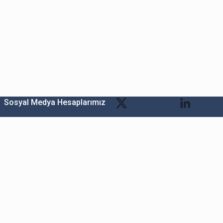
Sosyal Medya Hesaplarımız
Bitexen Kripto Varlık Alım Satım Platformu
A. Ş.
Merkez: Maslak Mah. Taşyoncası Sk. Maslak 1453
Sitesi 1F Blok No: G1 İç Kapi No: 111 Sarıyer / İstanbul
Şube: Reşitpaşa Mahallesi Katar Cad. Arı 6 Sit. Enerji
Teknokenti Apt.No:2/49/208 Sarıyer İstanbul