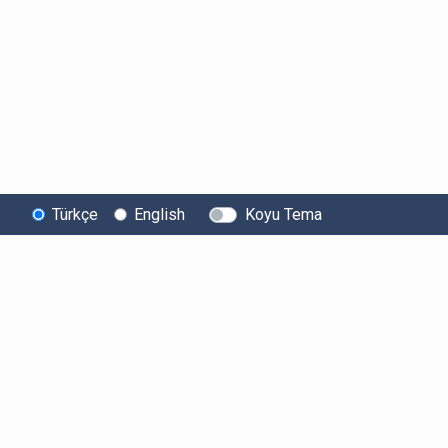
Türkçe
English
Koyu Tema
Bitexen
Kullanıcı
Yasal Metinl
Hakkında
Bilgilendirmeleri
Kullanıcı Sözle
Bilgi Toplumu
Ücretler
Aydınlatma Met
Hizmetleri
Limitler ve Kurallar
Açık Rıza Beyan
Sistem Durumu
Listelenen Kripto
Ticari Elektronik 
Güvenlik
Varlıklar
Onayı