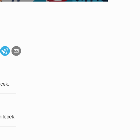
cek.
rilecek.