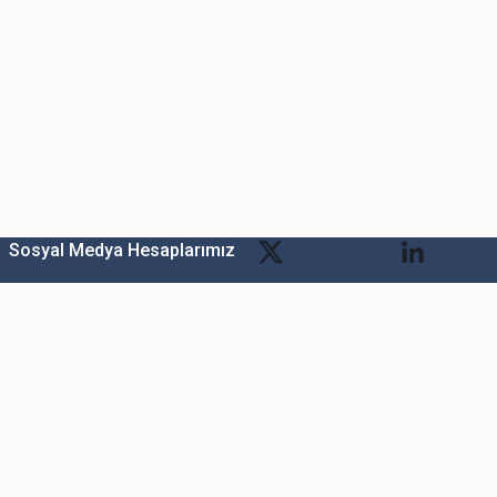
Sosyal Medya Hesaplarımız
Bitexen Kripto Varlık Alım Satım Platformu
A. Ş.
Merkez: Maslak Mah. Taşyoncası Sk. Maslak 1453
Sitesi 1F Blok No: G1 İç Kapi No: 111 Sarıyer / İstanbul
Şube: Reşitpaşa Mahallesi Katar Cad. Arı 6 Sit. Enerji