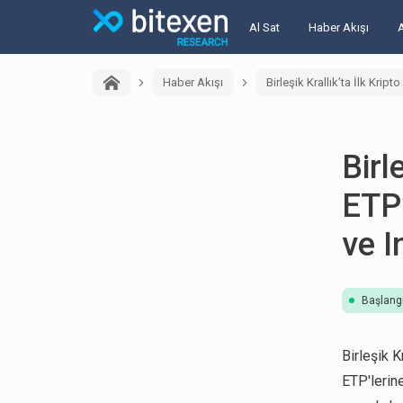
Al Sat
Haber Akışı
Haber Akışı
Birleşik Krallık’ta İlk Kri
Birl
ETP
ve I
Başlang
Birleşik K
ETP'lerin