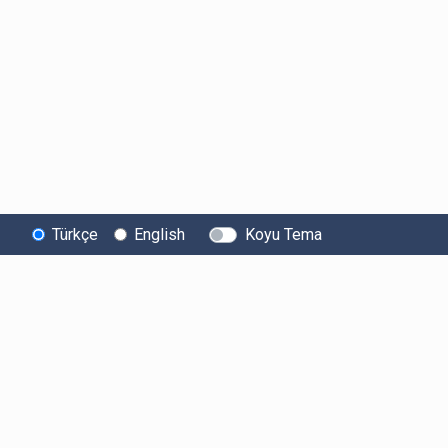
Türkçe
English
Koyu Tema
Bitexen
Kullanıcı
Yasal Metinl
Hakkında
Bilgilendirmeleri
Kullanıcı Sözle
Bilgi Toplumu
Ücretler
Aydınlatma Met
Hizmetleri
Limitler ve Kurallar
Açık Rıza Beyan
Sistem Durumu
Listelenen Kripto
Ticari Elektronik 
Güvenlik
Varlıklar
Onayı