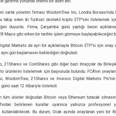
le getirme yönünde önemli bir adım attı.
n varlık yönetim firması WisdomTree Inc, Londra Borsası'nda 
u takip eden iki fiziksel destekli kripto ETP'sini listelemek iç
ığını duyurdu. Firma, Çarşamba günü yaptığı basın açıklama
28 Mayıs gibi erken bir tarihte işlem görmeye başlayabileceğini bel
igital Markets de ayrı bir açıklamayla Bitcoin ETP'si için onay a
n aynı gün başlamasını beklediğini doğruladı.
, 21Shares ve CoinShares gibi diğer bazı ihraççılar da Birleşik 
pto ürünlerini listelemek için başvuruda bulundu. FCA'nın onaylar
i, WisdomTree, 21Shares ve Invesco Digital Markets Plc'nin g
ünü saat 12 itibariyle listeledi.
n tüm ürünler doğrudan Bitcoin veya Ethereum tutacak olması
fından belirlenen kurallar uyarınca yalnızca profesyonel yat
n kullanılabilecek. Bu durum, Ocak ayında onaylanan yeni bir B