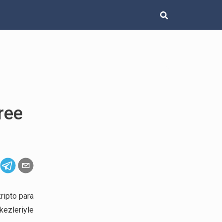
ree
kripto para
kezleriyle