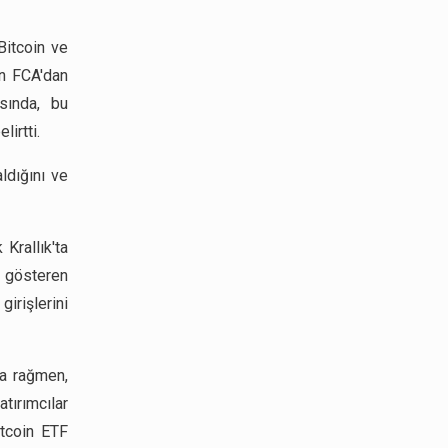
Bitcoin ve
in FCA'dan
sında, bu
irtti.
ldığını ve
Krallık'ta
ı gösteren
irişlerini
na rağmen,
ırımcılar
itcoin ETF