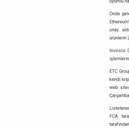
uyumlu ha
Önde gele
Ethereum'
onay ald
ürünlerin 
Invesco D
işlemleri
ETC Group
kendi kri
web sites
Çarşamba g
Listelene
FCA tara
tarafında