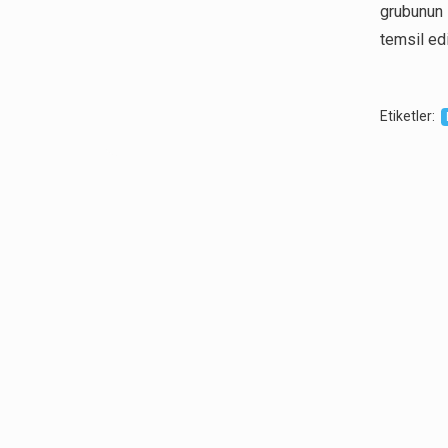
grubunun 
temsil edi
Etiketler
: