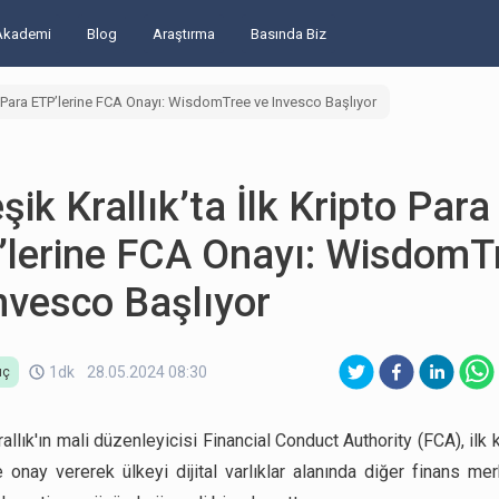
Akademi
Blog
Araştırma
Basında Biz
pto Para ETP’lerine FCA Onayı: WisdomTree ve Invesco Başlıyor
eşik Krallık’ta İlk Kripto Para
’lerine FCA Onayı: WisdomT
nvesco Başlıyor
1dk
28.05.2024 08:30
ıç
rallık'ın mali düzenleyicisi Financial Conduct Authority (FCA), ilk 
e onay vererek ülkeyi dijital varlıklar alanında diğer finans mer