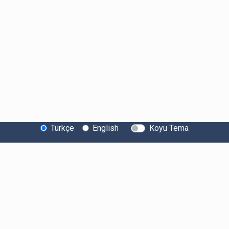
Türkçe
English
Koyu Tema
Bitexen Hakkında
Bilgi Toplumu Hizmetleri
Sistem Durumu