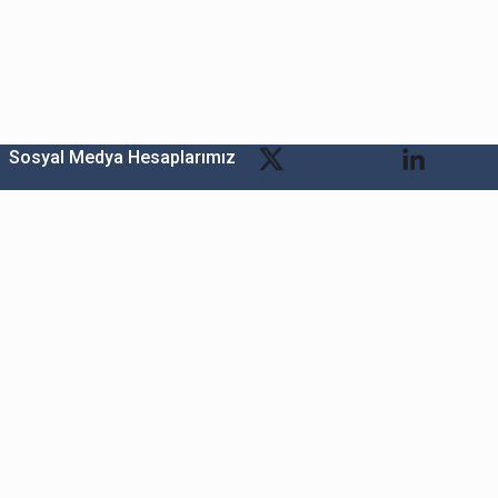
Sosyal Medya Hesaplarımız
Bitexen Kripto Varlık Alım Satım Platformu
A. Ş.
Merkez: Maslak Mah. Taşyoncası Sk. Maslak 1453
Sitesi 1F Blok No: G1 İç Kapi No: 111 Sarıyer / İstanbul
Şube: Reşitpaşa Mahallesi Katar Cad. Arı 6 Sit. Enerji
Teknokenti Apt.No:2/49/208 Sarıyer İstanbul
Destek: destek@bitexen.com
Çağrı Merkezi: 0(850) 255 08 92