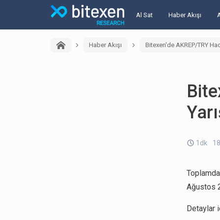
Al Sat
Haber Akışı
Haber Akışı
Bitexen'de AKREP/TRY Hac
Bit
Yar
1dk
18
Toplamd
Ağustos 2
Detaylar 