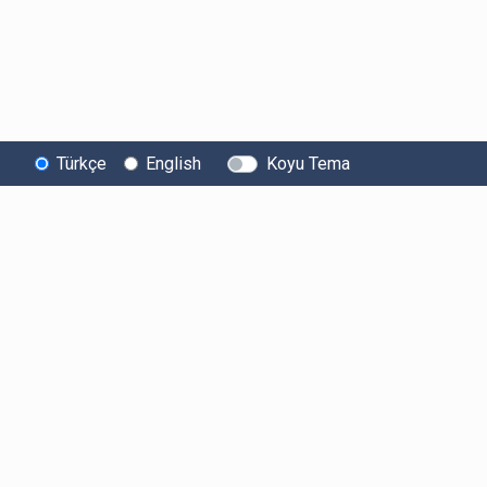
Türkçe
English
Koyu Tema
Bitexen
Kullanıcı
Yasal Metinl
Hakkında
Bilgilendirmeleri
Kullanıcı Sözle
Bilgi Toplumu
Ücretler
Aydınlatma Met
Hizmetleri
Limitler ve Kurallar
Açık Rıza Beyan
Sistem Durumu
Listelenen Kripto
Ticari Elektronik 
Güvenlik
Varlıklar
Onayı
Bug Bounty
Risk Beyanı
Sponsorluklarımız
Hesap Güvenliği