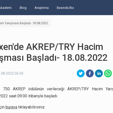
Akademi
Blog
Araştırma
Basında Biz
im Yarışması Başladı- 18.08.2022
exen'de AKREP/TRY Hacim
ışması Başladı- 18.08.2022
.08.2022 06:00
a 750 AKREP ödülünün verileceği AKREP/TRY Hacim Yarı
022 saat 09:00 itibariyle başladı.
için
buraya
tıklayabilirsiniz.