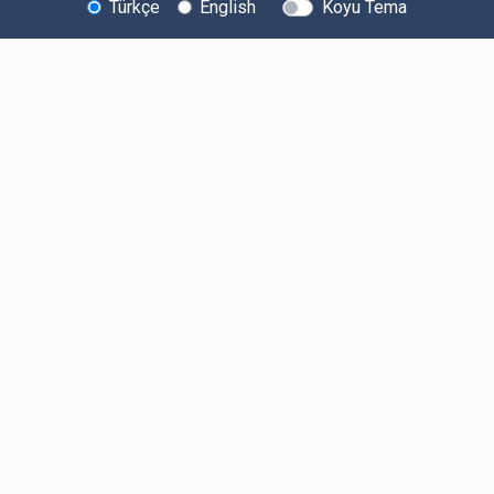
Türkçe
English
Koyu Tema
Bitexen Hakkında
Bilgi Toplumu Hizmetleri
Sistem Durumu
Güvenlik
Bug Bounty
Sponsorluklarımız
İş Birliklerimiz
Basında Biz
Kullanıcı Bilgilendirmeleri
Ücretler