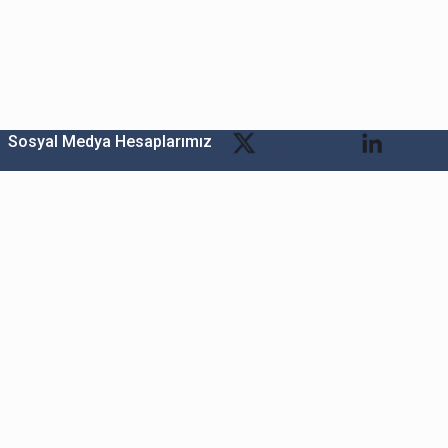
Sosyal Medya Hesaplarımız
Bitexen Kripto Varlık Alım Satım Platformu
A. Ş.
Merkez: Maslak Mah. Taşyoncası Sk. Maslak 1453
Sitesi 1F Blok No: G1 İç Kapi No: 111 Sarıyer / İstanbul
Şube: Reşitpaşa Mahallesi Katar Cad. Arı 6 Sit. Enerji
Teknokenti Apt.No:2/49/208 Sarıyer İstanbul
Destek: destek@bitexen.com
Çağrı Merkezi: 0(850) 255 08 92