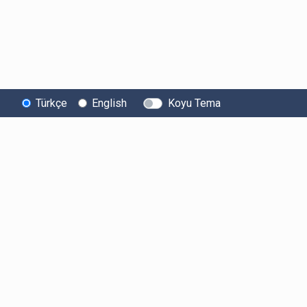
Türkçe
English
Koyu Tema
Bitexen
Kullanıcı
Yasal Metinl
Hakkında
Bilgilendirmeleri
Kullanıcı Sözle
Bilgi Toplumu
Ücretler
Aydınlatma Met
Hizmetleri
Limitler ve Kurallar
Açık Rıza Beyan
Sistem Durumu
Listelenen Kripto
Ticari Elektronik 
Güvenlik
Varlıklar
Onayı
Bug Bounty
Risk Beyanı
Sponsorluklarımız
Hesap Güvenliği