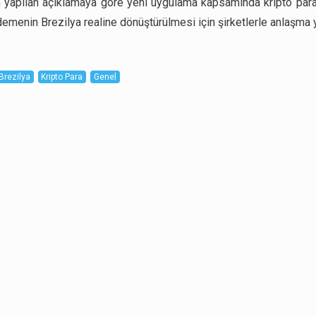
n yapılan açıklamaya göre yeni uygulama kapsamında kripto para 
demenin Brezilya realine dönüştürülmesi için şirketlerle anlaşma 
Brezilya
Kripto Para
Genel