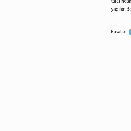
tarafında
yapılan ö
Etiketler
: