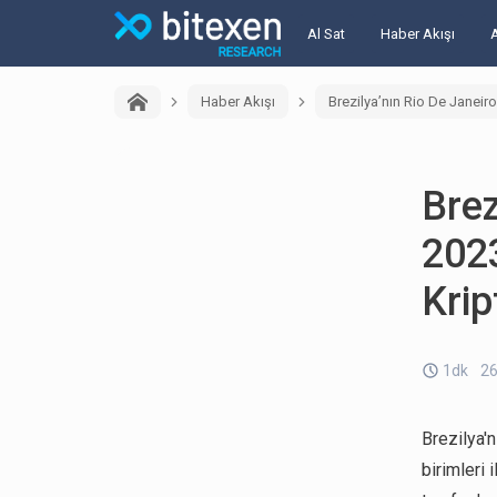
Al Sat
Haber Akışı
Haber Akışı
Brezilya’nın Rio De Janeiro
Brez
2023
Krip
1dk
26
Brezilya'
birimleri