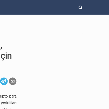
,
İçin
ripto para
etkilileri