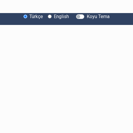
Türkçe
English
Koyu Tema
Bitexen Hakkında
Bilgi Toplumu Hizmetleri
Sistem Durumu
Güvenlik
Bug Bounty
Sponsorluklarımız
İş Birliklerimiz
Basında Biz
Kullanıcı Bilgilendirmeleri